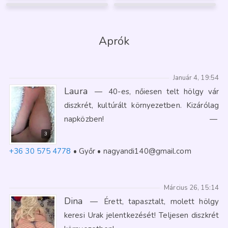
62
FÉNYKÉP
21
GARANCIA
146
6
2
1
Aprók
Január 4, 19:54
Laura
—
40-es, nőiesen telt hölgy vár
diszkrét, kultúrált környezetben. Kizárólag
napközben!
—
3
+36 30 575 4778
Győr
nagyandi140@gmail.com
Március 26, 15:14
Dina
—
Érett, tapasztalt, molett hölgy
keresi Urak jelentkezését! Teljesen diszkrét