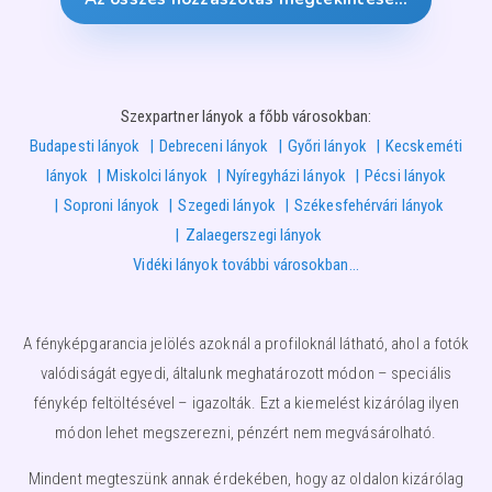
Szexpartner lányok a főbb városokban:
Budapesti lányok
Debreceni lányok
Győri lányok
Kecskeméti
lányok
Miskolci lányok
Nyíregyházi lányok
Pécsi lányok
Soproni lányok
Szegedi lányok
Székesfehérvári lányok
Zalaegerszegi lányok
Vidéki lányok további városokban…
A fényképgarancia jelölés azoknál a profiloknál látható, ahol a fotók
valódiságát egyedi, általunk meghatározott módon – speciális
fénykép feltöltésével – igazolták. Ezt a kiemelést kizárólag ilyen
módon lehet megszerezni, pénzért nem megvásárolható.
Mindent megteszünk annak érdekében, hogy az oldalon kizárólag