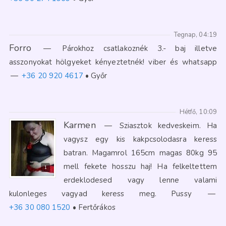
Tegnap, 04:19
Forro
—
Párokhoz csatlakoznék 3.- baj illetve
asszonyokat hölgyeket kényeztetnék! viber és whatsapp
—
+36 20 920 4617
Győr
Hétfő, 10:09
Karmen
—
Sziasztok kedveskeim. Ha
vagysz egy kis kakpcsolodasra keress
batran. Magamrol 165cm magas 80kg 95
mell fekete hosszu haj! Ha felkeltettem
1
erdeklodesed vagy lenne valami
kulonleges vagyad keress meg. Pussy
—
+36 30 080 1520
Fertőrákos