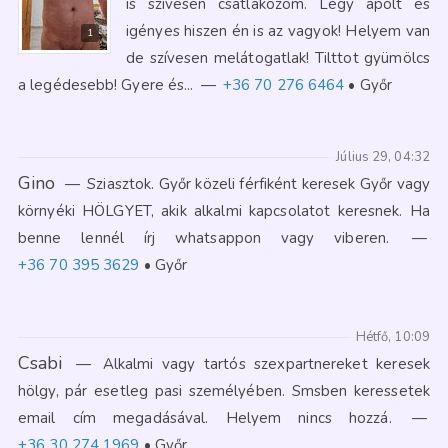
is szívesen csatlakozom. Légy ápolt és
igényes hiszen én is az vagyok! Helyem van
1
de szívesen melátogatlak! Tilttot gyümölcs
a legédesebb! Gyere és...
—
+36 70 276 6464
Győr
Július 29, 04:32
Gino
—
Sziasztok. Győr közeli férfiként keresek Győr vagy
környéki HÖLGYET, akik alkalmi kapcsolatot keresnek. Ha
benne lennél írj whatsappon vagy viberen.
—
+36 70 395 3629
Győr
Hétfő, 10:09
Csabi
—
Alkalmi vagy tartós szexpartnereket keresek
hölgy, pár esetleg pasi személyében. Smsben keressetek
email cím megadásával. Helyem nincs hozzá.
—
+36 30 274 1969
Győr