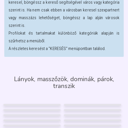
keresel, böngéssz a kereső segítségével város vagy kategória
szerint is. Ha nem csak ebben a városban keresel szexpartnert
vagy masszázs lehetőséget, böngéssz a lap alján városok
szerint is.
Profilokat és tartalmakat különböző kategóriák alapján is
szűrhetsz a menüből.
A részletes keresést a "KERESÉS" menüpontban találod.
Lányok, masszőzök, dominák, párok,
transzik
NIKÉ-BEST-MASSZÁZS
BARBARA
50
45
DINA
ALIZA
Győr
Győr
69
100
NIKÉ-TANTRA-BEST
SZANDI
Győr
Győr
50
38
MONIQE EXTRAMASSAGE
ÉVA
Győr
Győr
44
62
11
FÉNYKÉP
33
FÉNYKÉP
GARANCIA
GARANCIA
LARABBY
AFRODITÉ
Győr
Győr
22
55
20
19
ALYANAZI
NOÉMI
Mosonmagyaróvár
Mosonmagyaróvár
46
37
7
4
Kapuvár
Hegyeshalom
14
4