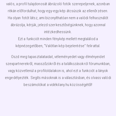
valós, a profil tulajdonosát ábrázoló fotók szerepeljenek, azonban
ritkán előfordulhat, hogy egy-egy kép átcsúszik az ellenőrzésen.
Ha olyan fotót látsz, ami bizonyíthatóan nem a valódi felhasználót
ábrázolja, kérjük, jelezd szerkesztőségünknek, hogy azonnal
intézkedhessünk.
Ezt a funkciót minden fénykép mellett megtalálod a
képnézegetőben, "Valótlan kép bejelentése" felirattal.
Oszd meg tapasztalataidat, véleményedet vagy élményeidet
szexpartnerekről, masszőzökről és a találkozásokról fórumunkban,
vagy közvetlenül a profiloldalakon is, ahol ezt a funkciót a lányok
engedélyezték. Segíts másoknak is a választásban, és olvass valódi
beszámolókat a vidékilany.hu közösségétől!