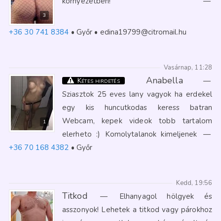
környezetben!
—
3
+36 30 741 8384
Győr
edina19799@citromail.hu
Vasárnap, 11:28
Anabella
—
Kétes hirdetés
Sziasztok 25 eves lany vagyok ha erdekel
egy kis huncutkodas keress batran
Webcam, kepek videok tobb tartalom
1
elerheto :) Komolytalanok kimeljenek
—
+36 70 168 4382
Győr
Kedd, 19:56
Titkod
—
Elhanyagol hölgyek és
asszonyok! Lehetek a titkod vagy párokhoz