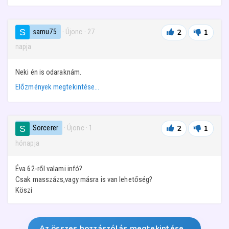
samu75
· Újonc
·
27
2
1
napja
Neki én is odaraknám.
Előzmények megtekintése…
Sorcerer
· Újonc
·
1
2
1
hónapja
Éva 62-ről valami infó?
Csak masszázs,vagy másra is van lehetőség?
Köszi
Az összes hozzászólás megtekintése…