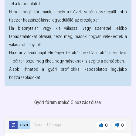
fel a kapcsolatot.
Ebben segít fórumunk, amely az évek során összegyűlt több
tízezer hozzászólással egyedülálló az országban.
Ha bizonytalan vagy, kit válassz, vagy szeretnél előbb
tapasztalatokat olvasni, nézd meg, mások hogyan vélekedtek a
választott lányról!
Ha már vannak saját élményeid – akár pozitívak, akár negatívak
– bátran oszd meg őket, hogy másoknak is segíts a döntésben.
Alább láthatod a
győri
profilokkal kapcsolatos legújabb
hozzászólásokat.
Győri fórum utolsó 5 hozzászólása:
zazu
· Újonc
·
13 napja
0
0