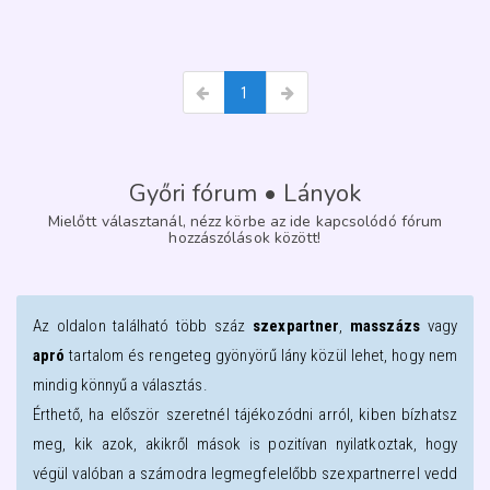
1
Győri fórum • Lányok
Mielőtt választanál, nézz körbe az ide kapcsolódó fórum
hozzászólások között!
Az oldalon található több száz
szexpartner
,
masszázs
vagy
apró
tartalom és rengeteg gyönyörű lány közül lehet, hogy nem
mindig könnyű a választás.
Érthető, ha először szeretnél tájékozódni arról, kiben bízhatsz
meg, kik azok, akikről mások is pozitívan nyilatkoztak, hogy
végül valóban a számodra legmegfelelőbb szexpartnerrel vedd