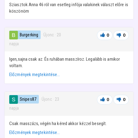
Sziasztok Anna 46 ról van esetleg infója valakinek választ előre is
köszönöm
Burgerking
· Újonc
·
20
0
0
napja
Igen,sajna csak az. És ruhában masszíroz. Legalább is amikor
voltam.
Előzmények megtekintése…
Snipes87
· Újonc
·
23
0
0
napja
Csak masszázs, végén ha kéred akkor kézzel besegít.
Előzmények megtekintése…