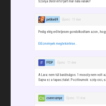
Szonja 36ról infó?járt már nála valaki?
petike69
· Újonc
·
11 éve
Pedig elég erőteljesen gondolkodtam azon , hogy
Előzmények megtekintése…
FFDP
· Újonc
·
11 éve
A Lara: nem túl barátságos. 1 mosoly nem volt a
Sajna ez a tapasztalat. Pozitívumok: szép cici, s
cseresznye
· Újonc
·
11 éve