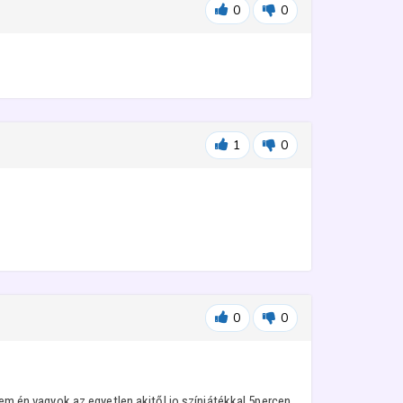
0
0
1
0
0
0
nem én vagyok az egyetlen akitől jo színjátékkal 5percen