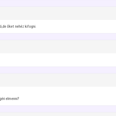
ó,de őket nehéz kifogni.
géri elmenni?