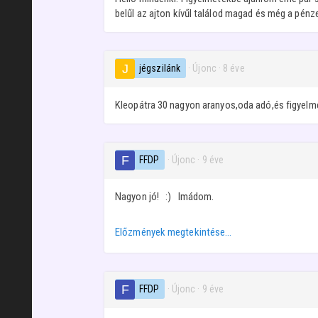
belűl az ajton kívűl találod magad és még a pénz
jégszilánk
· Újonc
·
8 éve
Kleopátra 30 nagyon aranyos,oda adó,és figyelm
FFDP
· Újonc
·
9 éve
Nagyon jó! :) Imádom.
Előzmények megtekintése…
FFDP
· Újonc
·
9 éve