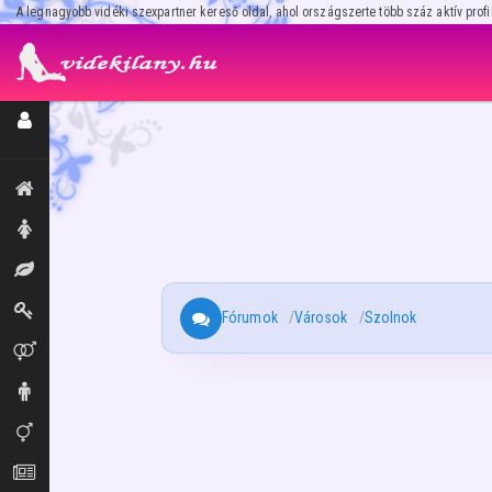
A legnagyobb vidéki szexpartner kereső oldal, ahol országszerte több száz aktív profi
Regisztráció / Hirdetésfeladás
Kiemeltek, legújabbak
Hölgyek
Masszázs
Dominák
Fórumok
Városok
Szolnok
Párok
Urak
Transzik, travik
Aprók