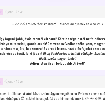
er
· Újonc
·
4 éve
Gyönyörű székely Újévi köszöntő – Minden magyarnak hallania kell!
, így fogunk jobb jövőt Istentől várhatni! Kötelességeinkről ne feledke
irányítsa tetteink, gondolatunk! Ezt vésd szívedbe székelyem, magyar
anácsom a jóra, hasznosra! Szeresd Istent, hazád és fajodat szeresse
sak részed testi, lelki jóban!
Okulj őseid sokszor hallott példáján. Bizal
jövőt, szebb magyar életet!
Adjon Isten ilyen boldogabb Új Évet!”
er
· Újonc
·
4 éve
essen, istállóban, állatok közt szalmaágyon megpihenjen. Emberek éneke szó
rkesztőségnek 😇, nektek is csajok 😊 és a hímneműeknek is 😜! 🌟 🙏🏾 