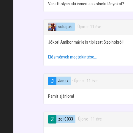
Van itt olyan aki ismeri a szolnoki lányokat?
subajuki
· Újonc
·
11 éve
Jókor! Amikor már le is tiplizett Szolnokról!
Előzmények megtekintése…
Jansz
· Újonc
·
11 éve
Pamit ajánlom!
zoli0033
· Újonc
·
11 éve