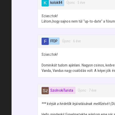
kolok84
· Újonc
·
5 éve
Sziasztok!
Látom,hogy sajnos nem túl "up-to-date" a fórum
FFDP
· Újonc
·
6 éve
Sziasztok!
Dominikát tudom ajánlani. Nagyon csinos, kedves
Vanda, Vandus nagy csalódás volt. A képei jók é
SzolnokiTurista
· Újonc
·
7 éve
*** kérjük a hirdetők lejáratásának mellőzését (Dó
Hello mindenki! Figyelmetekbe ajánlom eme pár so