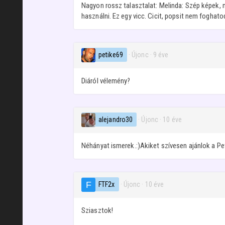
Nagyon rossz talasztalat: Melinda: Szép képek, m
használni. Ez egy vicc. Cicit, popsit nem fogha
petike69
· Újonc
·
9 éve
Diáról vélemény?
alejandro30
· Újonc
·
10 éve
Néhányat ismerek.:)Akiket szívesen ajánlok a Pe
FTF2x
· Újonc
·
10 éve
Sziasztok!