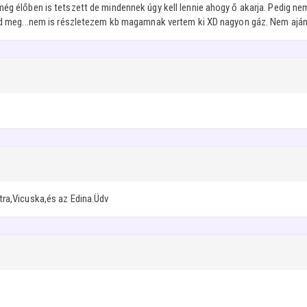
ég élőben is tetszett de mindennek úgy kell lennie ahogy ő akarja. Pedig nem
tod meg...nem is részletezem kb magamnak vertem ki XD nagyon gáz. Nem ajánl
tra,Vicuska,és az Edina.Üdv