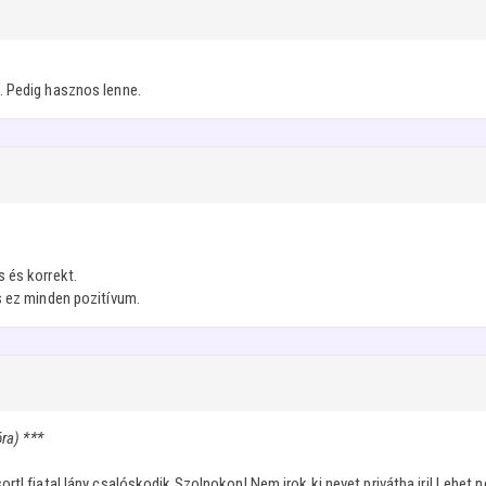
. Pedig hasznos lenne.
 és korrekt.
s ez minden pozitívum.
ra) ***
rt! fiatal lány csalóskodik Szolnokon! Nem irok ki nevet privátba irj! Lehet 