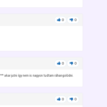
0
0
0
0
** akar jutni így nem is nagyon tudtam ráhangolódni.
0
0