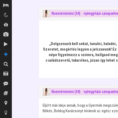
Szállás / Búvóhelyek
Noemémimimi (34)
· nyíregyházi szexpartn
Klubok
Shopok
Új képek
„Dolgoznunk kell sokat, tanulni, haladni
Új videók
Szeretet, megértés legyen a jelszavunk! Ez 
népe figyelmezz a szómra, hallgasd meg t
TOVÁBBI OLDALAK
családszerető, takarékos, józan így lehet c
Keresés
Fotósok
Vélemények
Noemémimimi (34)
· nyíregyházi szexpartn
Fórum
Térkép
Eljött már ideje annak, hogy a Gyermek megszül
Békés, Boldog Karácsonyt kívánok az egész sze
Tippek az oldalhoz