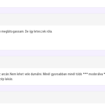
 meglátogassam. De így leteszek róla.
z arcán.Nem lehet vele dumálni. Minél gyorsabban minél több *** moderálva *
zép lakás.