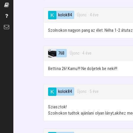
Szexszótár
kolok84
· Újonc
·
4 éve
Gyakran Ismételt Kérdések
Kapcsolat
Szolnokon nagyon pang az élet. Néha 1-2 átutaz
76B
· Újonc
·
4 éve
Bettina 26! Kamu!!! Ne doljetek be neki!!!
kolok84
· Újonc
·
5 éve
Sziasztok!
Szolnokon tudtok ajánlani olyan lányt,akihez me