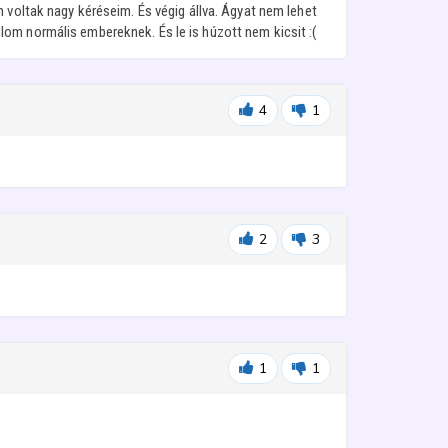
 voltak nagy kéréseim. És végig állva. Ágyat nem lehet
om normális embereknek. És le is húzott nem kicsit :(
4
1
2
3
1
1