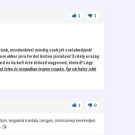
1
1
zzünk, mindenkivel mindig csak jót cselekedjünk!
om akkor jóra fordul bizton jóslatom! Erdély ország
d és ha kell érte áldozd vagyonod, életed! Légy
mad Isten és magadban legyen csupán. Így várhatsz jobb
1
0
ljon, angyalok kardala zengjen, örömünnep kerekedjen.
 😘