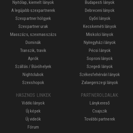
Nyitólap, kiemelt lányok
Budapesti lányok
A legújabb szexpartnerek
Debreceni lányok
Szexpartner hölgyek
Győri lányok
Szexpartner urak
Kecskeméti lányok
Masszázs, szexmasszázs
Miskolci lányok
Dominák
Nyíregyházi lányok
Transzik, travik
Pécsi lányok
Aprók
Soproni lányok
Szállás / Búvóhelyek
Szegedi lányok
Nightclubok
Székesfehérvári lányok
Szexshopok
Zalaegerszegi lányok
HASZNOS LINKEK
PARTNEROLDALAK:
Vidéki lányok
Lánykereső
Új képek
Csajszik
Új videók
További partnerek
Fórum