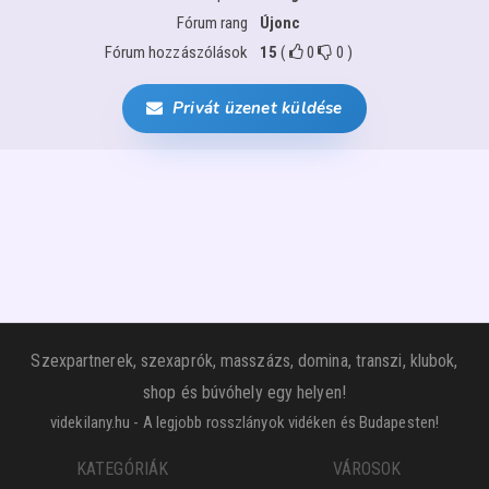
Fórum rang
Újonc
Fórum hozzászólások
15
(
0
0
)
Privát üzenet küldése
Szexpartnerek, szexaprók, masszázs, domina, transzi, klubok,
shop és búvóhely egy helyen!
videkilany.hu - A legjobb rosszlányok vidéken és Budapesten!
KATEGÓRIÁK
VÁROSOK