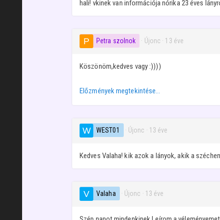
hali! vkinek van információja nórika 23 éves lány
Petra szolnok
· Újonc
·
13 éve
Köszönöm,kedves vagy :))))
Előzmények megtekintése…
WEST01
· Újonc
·
13 éve
Kedves Valaha! kik azok a lányok, akik a széche
Valaha
· Újonc
·
13 éve
Szép napot mindenkinek.Leírom a véleményemet 