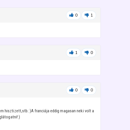
0
1
1
0
0
0
hisztizett,stb.:)A franciája eddig magasan neki volt a
látogatni!:)