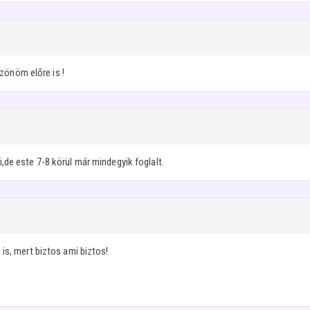
szönöm előre is !
de este 7-8 körül már mindegyik foglalt.
is, mert biztos ami biztos!