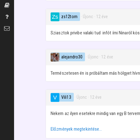
Szexszótár
zs12tom
· Újonc
·
12 éve
Gyakran Ismételt Kérdések
Kapcsolat
Sziasztok privibe valaki tud infót írni Ninaról kö
alejandro30
· Újonc
·
12 éve
Természetesen én is próbáltam más hölgyet hívni,
Vili13
· Újonc
·
12 éve
Nekem az ilyen esetekre mindig van egy B tervem 
Előzmények megtekintése…