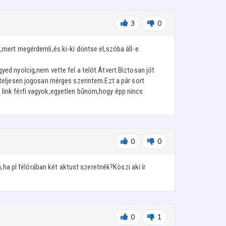
3
0
mert megérdemli,és ki-ki döntse el,szóba áll-e
d nyolcig,nem vette fel a telót.Átvert.Biztosan jót
teljesen jogosan mérges szerintem.Ezt a pár sort
link férfi vagyok,egyetlen bűnöm,hogy épp nincs
0
0
,ha pl félórában két aktust szeretnék?Köszi aki ír
0
1