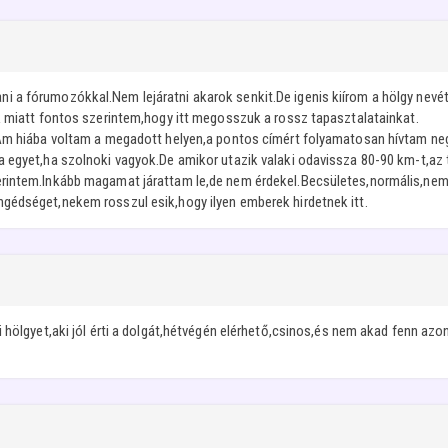
a fórumozókkal.Nem lejáratni akarok senkit.De igenis kiírom a hölgy nevét,
k miatt fontos szerintem,hogy itt megosszuk a rossz tapasztalatainkat.
Ám hiába voltam a megadott helyen,a pontos címért folyamatosan hívtam negye
 egyet,ha szolnoki vagyok.De amikor utazik valaki odavissza 80-90 km-t,az 
rintem.Inkább magamat járattam le,de nem érdekel.Becsületes,normális,nem 
gédséget,nekem rosszul esik,hogy ilyen emberek hirdetnek itt.
 hölgyet,aki jól érti a dolgát,hétvégén elérhető,csinos,és nem akad fenn azon