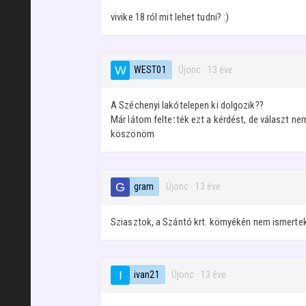
vivike 18 ról mit lehet tudni? :)
WEST01
· Újonc
·
13 éve
A Széchenyi lakótelepen ki dolgozik??
Már látom feltették ezt a kérdést, de választ nem í
köszönöm
gram
· Újonc
·
13 éve
Sziasztok, a Szántó krt. környékén nem ismerte
ivan21
· Újonc
·
13 éve