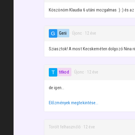
Köszönöm Klaudia 6 utáni mozgalmas :) :) és az a
Gerii
· Újonc
·
12 éve
Sziasztok! A most Kecskeméten dolgozó Nina ré
titkod
· Újonc
·
12 éve
de igen...
Előzmények megtekintése…
Törölt felhasználó
·
12 éve