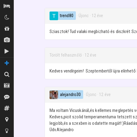
Szállás / Búvóhelyek
trend80
· Újonc
·
12 éve
Klubok
Shopok
Sziasztok! Tud valaki megbizható és diszkrét Szo
Új képek
Új videók
Törölt felhasználó
·
12 éve
TOVÁBBI OLDALAK
Kedves vendègeim! Szeptembertől ùjra elèrhető l
Keresés
Fotósok
alejandro30
· Újonc
·
12 éve
Vélemények
Fórum
Ma voltam Vicuskánál,és kellemes meglepetés vol
Kedves,picit szolid temperamentuma tetszett szá
Térkép
legjobb,és a szexben is odatette magát!:)Ráadás
Üdv.Alejandro
Tippek az oldalhoz