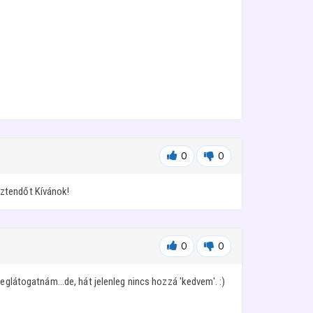
0
0
sztendőt Kívánok!
0
0
eglátogatnám...de, hát jelenleg nincs hozzá 'kedvem'. :)