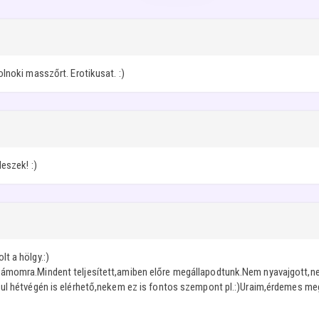
lnoki masszőrt. Erotikusat. :)
eszek! :)
t a hölgy.:)
momra.Mindent teljesített,amiben előre megállapodtunk.Nem nyavajgott,nem 
ul hétvégén is elérhető,nekem ez is fontos szempont pl.:)Uraim,érdemes meg