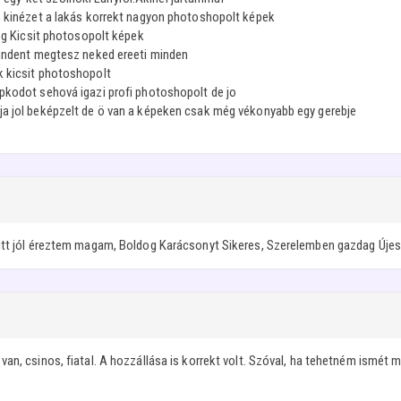
s kinézet a lakás korrekt nagyon photoshopolt képek
deg Kicsit photosopolt képek
mindent megtesz neked ereeti minden
k kicsit photoshopolt
pkodot sehová igazi profi photoshopolt de jo
ja jol beképzelt de ö van a képeken csak még vékonyabb egy gerebje
 itt jól éreztem magam, Boldog Karácsonyt Sikeres, Szerelemben gazdag Úje
n, csinos, fiatal. A hozzállása is korrekt volt. Szóval, ha tehetném ismét m