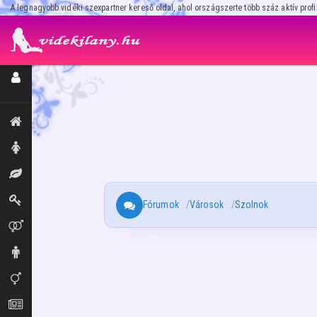
A legnagyobb vidéki szexpartner kereső oldal, ahol országszerte több száz aktív profi
Regisztráció / Hirdetésfeladás
Kiemeltek, legújabbak
Hölgyek
Masszázs
Dominák
Fórumok
Városok
Szolnok
Párok
Urak
Transzik, travik
Aprók