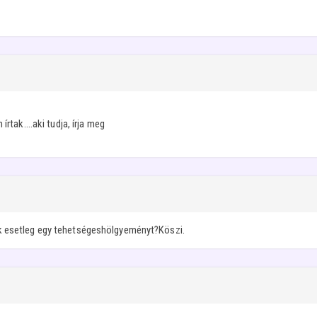
rtak....aki tudja, írja meg
k esetleg egy tehetségeshölgyeményt?Köszi.