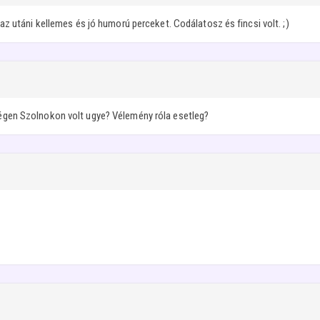
z utáni kellemes és jó humorú perceket. Codálatosz és fincsi volt. ;)
gen Szolnokon volt ugye? Vélemény róla esetleg?