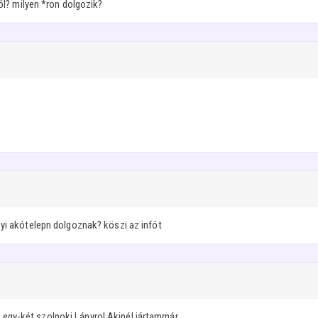
ról? milyen *ron dolgozik?
nyi akótelepn dolgoznak? köszi az infót
egy-két szolnoki Lányrol.Akinél jártammár