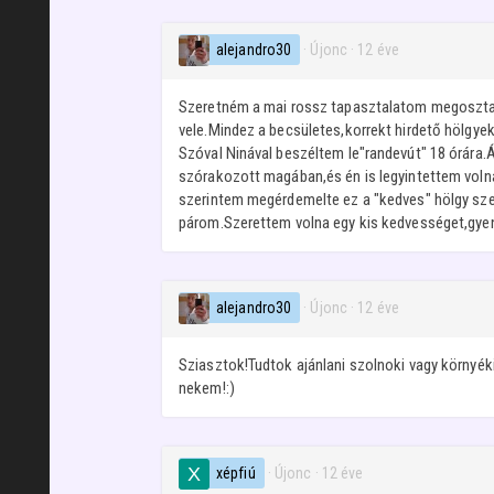
alejandro30
· Újonc
·
12 éve
Szeretném a mai rossz tapasztalatom megosztani 
vele.Mindez a becsületes,korrekt hirdető hölgye
Szóval Ninával beszéltem le"randevút" 18 órára.
szórakozott magában,és én is legyintettem volna
szerintem megérdemelte ez a "kedves" hölgy sze
párom.Szerettem volna egy kis kedvességet,gyen
alejandro30
· Újonc
·
12 éve
Sziasztok!Tudtok ajánlani szolnoki vagy környéki
nekem!:)
xépfiú
· Újonc
·
12 éve