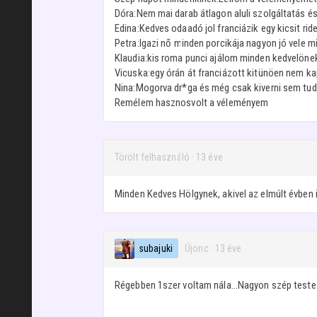
Dóra:Nem mai darab átlagon aluli szolgáltatás é
Edina:Kedves odaadó jol franciázik egy kicsit ri
Petra:Igazi nő minden porcikája nagyon jó vele 
Klaudia:kis roma punci ajálom minden kedvelöne
Vicuska:egy órán át franciázott kitünöen nem ka
Nina:Mogorva dr*ga és még csak kiverni sem tud
Remélem hasznosvolt a véleményem
Törölt felhasználó
·
13 éve
Minden Kedves Hölgynek, akivel az elmúlt évben
subajuki
· Újonc
·
13 éve
Régebben 1szer voltam nála...Nagyon szép teste va