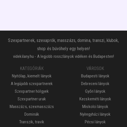
Szexpartnerek, szexaprók, masszázs, domina, transzi, klubok,
shop és búvóhely egy helyen!
videkilany.hu - A legjobb rosszlányok vidéken és Budapesten!
KATEGÓRIÁK
VÁROSOK
Nyitólap, kiemelt lányok
Budapesti lányok
A legújabb szexpartnerek
Debreceni lányok
Szexpartner hölgyek
Győri lányok
Szexpartner urak
Kecskeméti lányok
Masszázs, szexmasszázs
Miskolci lányok
Dominák
Nyíregyházi lányok
Transzik, travik
Pécsi lányok