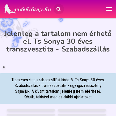
Jelenleg a tartalom nem érhető
el. Ts Sonya 30 éves
transzvesztita - Szabadszállás
TS SONYA
30
Szabadszállás
ÉP
IA
Transzvesztita szabadszállási hirdető: Ts Sonya 30 éves,
Szabadszállás - transzszexuális • egy igazi rosszlány
Sajnáljuk! A kívánt tartalom
jelenleg nem elérhető
.
Kérjük, tekintsd meg az alábbi ajánlatokat:
JÚLIA
BOGI
53
20
HANNUSKA
RÉKA
Debrecen
Debrecen
31
20
NIKÉ-BEST-MASSZÁZS
VIVIKEE
Debrecen
Debrecen
50
26
Győr
Pécs
FÉNYKÉP
FÉNYKÉP