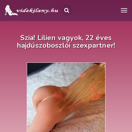
Szia! Lilien vagyok, 22 éves
hajdúszoboszlói szexpartner!