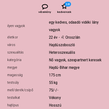
16
vélemény
kedvencek
egy kedves, odaadó vidéki lány
ilyen vagyok
vagyok
22 év -
♌ Oroszlán
életkor
Hajdúszoboszló
város
Heteroszexuális
szexualitás
Nő vagyok, szexpartnert keresek
kategória
Hajdú-Bihar megye
megye
175 cm
magasság
55 kg
testsúly
75/-/-
mell/derék/csípő
Vékony
testalkat
Hosszú
hajtípus