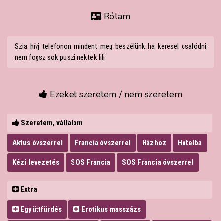
Rólam
Szia hívj telefonon mindent meg beszélünk ha keresel csalódni
nem fogsz sok puszi nektek lili
Ezeket szeretem / nem szeretem
Szeretem, vállalom
Aktus óvszerrel
Francia óvszerrel
Házhoz
Hotelba
Kézi levezetés
SOS Francia
SOS Francia óvszerrel
Extra
Együttfürdés
Erotikus masszázs