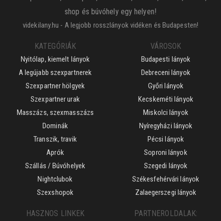
shop és búvóhely egy helyen!
videkilany.hu - A legjobb rosszlányok vidéken és Budapesten!
KATEGÓRIÁK
VÁROSOK
Nyitólap, kiemelt lányok
Budapesti lányok
A legújabb szexpartnerek
Debreceni lányok
Szexpartner hölgyek
Győri lányok
Szexpartner urak
Kecskeméti lányok
Masszázs, szexmasszázs
Miskolci lányok
Dominák
Nyíregyházi lányok
Transzik, travik
Pécsi lányok
Aprók
Soproni lányok
Szállás / Búvóhelyek
Szegedi lányok
Nightclubok
Székesfehérvári lányok
Szexshopok
Zalaegerszegi lányok
HASZNOS LINKEK
PARTNEROLDALAK: