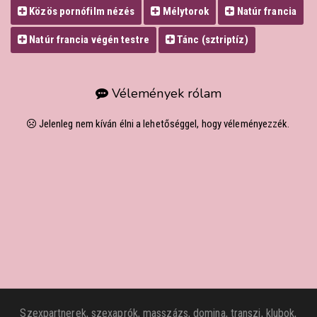
Közös pornófilm nézés
Mélytorok
Natúr francia
Natúr francia végén testre
Tánc (sztriptíz)
Vélemények rólam
Jelenleg nem kíván élni a lehetőséggel, hogy véleményezzék.
Szexpartnerek, szexaprók, masszázs, domina, transzi, klubok,