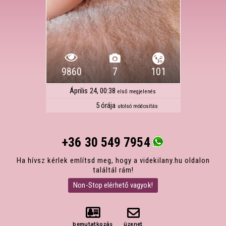
9860
7
101
Április 24, 00:38
első megjelenés
5 órája
utolsó módosítás
+36 30 549 7954
Ha hívsz kérlek említsd meg, hogy a videkilany.hu oldalon
találtál rám!
Non-Stop elérhető vagyok!
bemutatkozás
üzenet