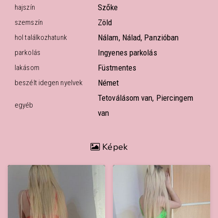
Szőke
hajszín
Zöld
szemszín
Nálam, Nálad, Panzióban
hol találkozhatunk
Ingyenes parkolás
parkolás
Füstmentes
lakásom
Német
beszélt idegen nyelvek
Tetoválásom van, Piercingem
egyéb
van
Képek