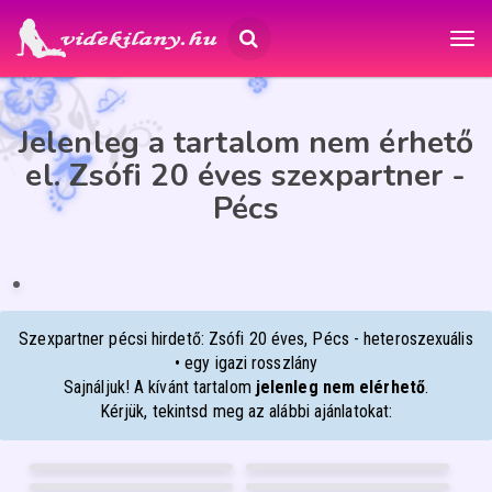
Jelenleg a tartalom nem érhető
el. Zsófi 20 éves szexpartner -
Pécs
ZSÓFI
20
Pécs
Szexpartner pécsi hirdető: Zsófi 20 éves, Pécs - heteroszexuális
• egy igazi rosszlány
Sajnáljuk! A kívánt tartalom
jelenleg nem elérhető
.
Kérjük, tekintsd meg az alábbi ajánlatokat:
MARIANN
ANIKÓ MASSZŐZ
37
47
LIÁNA
BIA
Nyíregyháza
Debrecen
35
36
NIKÉ-BEST-MASSZÁZS
BABYLIZ
Nyíregyháza
Debrecen
50
30
Győr
Debrecen
FÉNYKÉP
FÉNYKÉP