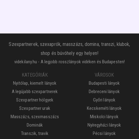
Szexpartnerek, szexaprók, masszázs, domina, transzi, klubok,
shop és búvóhely egy helyen!
videkilany.hu - A legjobb rosszlányok vidéken és Budapesten!
KATEGÓRIÁK
VÁROSOK
Nyitólap, kiemelt lányok
Budapesti lányok
A legújabb szexpartnerek
Debreceni lányok
Szexpartner hölgyek
Győri lányok
Szexpartner urak
Kecskeméti lányok
Masszázs, szexmasszázs
Miskolci lányok
Dominák
Nyíregyházi lányok
Transzik, travik
Pécsi lányok