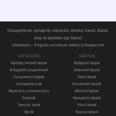
Szexpartnerek, szexaprók, masszázs, domina, transzi, klubok,
shop és búvóhely egy helyen!
videkilany.hu - A legjobb rosszlányok vidéken és Budapesten!
KATEGÓRIÁK
VÁROSOK
Nyitólap, kiemelt lányok
Budapesti lányok
A legújabb szexpartnerek
Debreceni lányok
Szexpartner hölgyek
Győri lányok
Szexpartner urak
Kecskeméti lányok
Masszázs, szexmasszázs
Miskolci lányok
Dominák
Nyíregyházi lányok
Transzik, travik
Pécsi lányok
Aprók
Soproni lányok