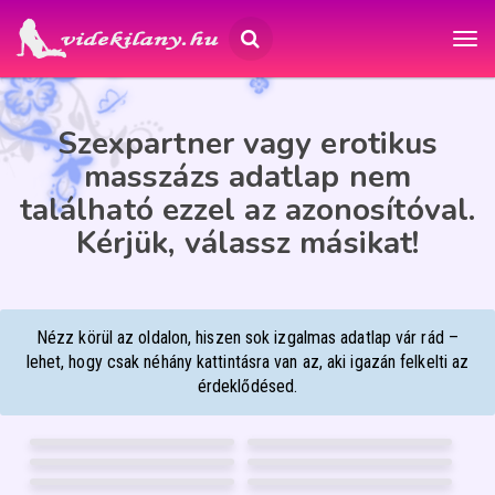
Szexpartner vagy erotikus
masszázs adatlap nem
található ezzel az azonosítóval.
Kérjük, válassz másikat!
Nézz körül az oldalon, hiszen sok izgalmas adatlap vár rád –
lehet, hogy csak néhány kattintásra van az, aki igazán felkelti az
érdeklődésed.
RITA
MARIANN
40
37
BOGI
LARABBY
Szeged
Nyíregyháza
20
22
VIVIKEE
MOLLY
Debrecen
Mosonmagyaróvár
26
40
ANIKÓ MASSZŐZ
JÚLIA
Pécs
Pécs
47
53
20
FÉNYKÉP
39
FÉNYKÉP
GARANCIA
GARANCIA
BARBARA
LIÁNA
Debrecen
Debrecen
31
35
12
FÉNYKÉP
62
FÉNYKÉP