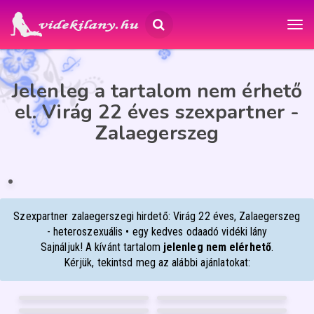
Jelenleg a tartalom nem érhető
el. Virág 22 éves szexpartner -
Zalaegerszeg
VIRÁG
22
Zalaegerszeg
ÉP
IA
Szexpartner zalaegerszegi hirdető: Virág 22 éves, Zalaegerszeg
- heteroszexuális • egy kedves odaadó vidéki lány
Sajnáljuk! A kívánt tartalom
jelenleg nem elérhető
.
Kérjük, tekintsd meg az alábbi ajánlatokat:
VICKY W
BIA
37
36
MARIANN
NIKÉ-BEST-MASSZÁZS
Szombathely
Debrecen
37
50
DIANA
ANIKÓ MASSZŐZ
Nyíregyháza
Győr
28
47
Pécs
Debrecen
FÉNYKÉP
FÉNYKÉP