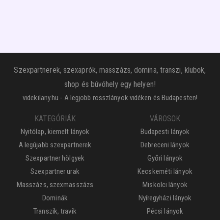
Szexpartnerek, szexaprók, masszázs, domina, transzi, klubok,
shop és búvóhely egy helyen!
videkilany.hu - A legjobb rosszlányok vidéken és Budapesten!
KATEGÓRIÁK
VÁROSOK
Nyitólap, kiemelt lányok
Budapesti lányok
A legújabb szexpartnerek
Debreceni lányok
Szexpartner hölgyek
Győri lányok
Szexpartner urak
Kecskeméti lányok
Masszázs, szexmasszázs
Miskolci lányok
Dominák
Nyíregyházi lányok
Transzik, travik
Pécsi lányok