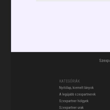
Szexpa
KATEGÓRIÁK
Nyitólap, kiemelt lányok
A legújabb szexpartnerek
Szexpartner hölgyek
Szexpartner urak