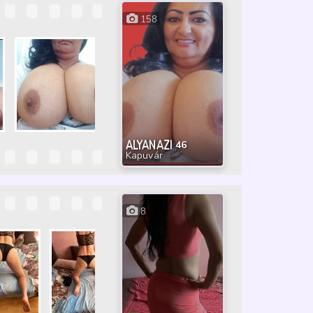
158
ALYANAZI
46
Kapuvár
8