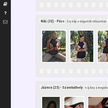
Szexszótár
Gyakran Ismételt Kérdések
Niki (32) - Pécs
- 5 új kép a megadott időszakban
Kapcsolat
Jázmin (23) - Szombathely
- 6 új kép a megad