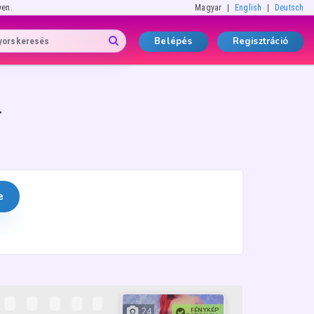
yen.
Magyar
English
Deutsch
Belépés
Regisztráció
l
e
24
FÉNYKÉP