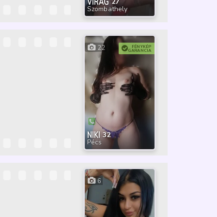
VIRAG
27
Szombathely
22
FÉNYKÉP
GARANCIA
NIKI
32
Pécs
6