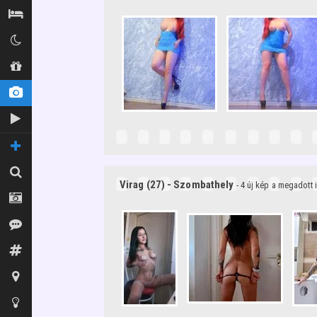
Szállás / Búvóhelyek
Klubok
Shopok
Új képek
Új videók
TOVÁBBI OLDALAK
Keresés
Virag (27) - Szombathely
- 4 új kép a megadott
Fotósok
Vélemények
Fórum
Térkép
Tippek az oldalhoz