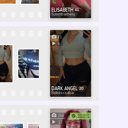
ELISABETH
41
Szombathely
11
6
DARK ANGEL
20
Békéscsaba
256
FÉNYKÉP
GARANCIA
12