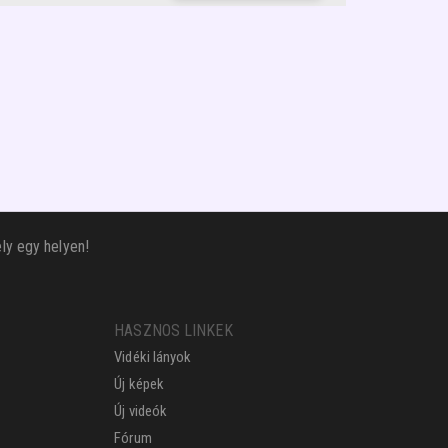
ly egy helyen!
HASZNOS LINKEK
Vidéki lányok
Új képek
Új videók
Fórum