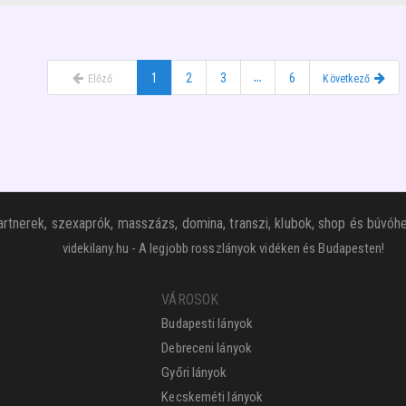
1
2
3
…
6
Előző
Következő
rtnerek, szexaprók, masszázs, domina, transzi, klubok, shop és búvóhe
videkilany.hu - A legjobb rosszlányok vidéken és Budapesten!
VÁROSOK
Budapesti lányok
Debreceni lányok
Győri lányok
Kecskeméti lányok