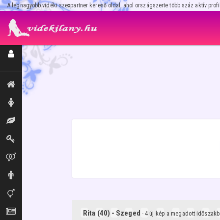
A legnagyobb vidéki szexpartner kereső oldal, ahol országszerte több száz aktív profi
Regisztráció / Hirdetésfeladás
Kiemeltek, legújabbak
Hölgyek
Masszázs
Dominák
Párok
Urak
Transzik, travik
Aprók
Rita (40) - Szeged
- 4 új kép a megadott időszak