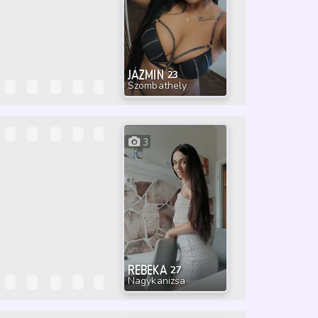
JÁZMIN
23
Szombathely
3
REBEKA
27
Nagykanizsa