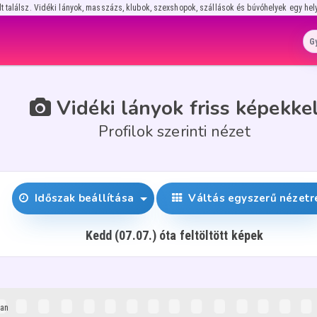
lt találsz. Vidéki lányok, masszázs, klubok, szexshopok, szállások és búvóhelyek egy hel
Vidéki lányok friss képekke
Profilok szerinti nézet
Időszak beállítása
Váltás egyszerű nézetr
Kedd (07.07.) óta feltöltött képek
ban