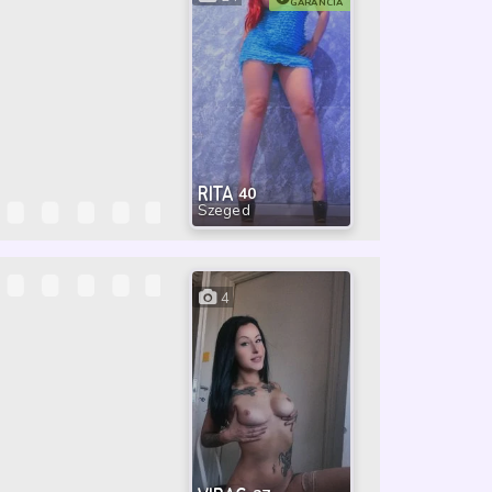
GARANCIA
RITA
40
Szeged
4