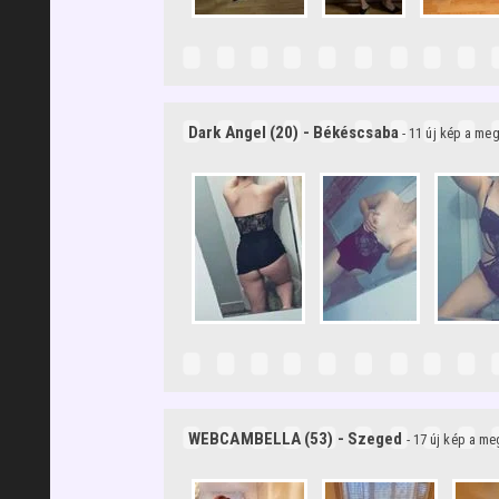
Dark Angel (20) - Békéscsaba
- 11 új kép a me
WEBCAMBELLA (53) - Szeged
- 17 új kép a m