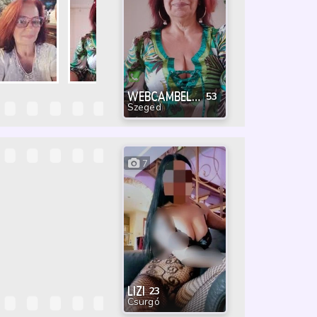
WEBCAMBELLA
53
Szeged
7
LIZI
23
Csurgó