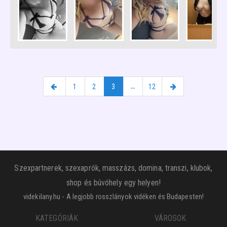
1
2
3
…
12
Szexpartnerek, szexaprók, masszázs, domina, transzi, klubok,
shop és búvóhely egy helyen!
videkilany.hu - A legjobb rosszlányok vidéken és Budapesten!
KATEGÓRIÁK
VÁROSOK