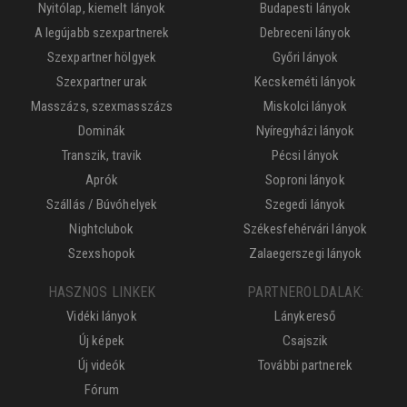
Nyitólap, kiemelt lányok
Budapesti lányok
A legújabb szexpartnerek
Debreceni lányok
Szexpartner hölgyek
Győri lányok
Szexpartner urak
Kecskeméti lányok
Masszázs, szexmasszázs
Miskolci lányok
Dominák
Nyíregyházi lányok
Transzik, travik
Pécsi lányok
Aprók
Soproni lányok
Szállás / Búvóhelyek
Szegedi lányok
Nightclubok
Székesfehérvári lányok
Szexshopok
Zalaegerszegi lányok
HASZNOS LINKEK
PARTNEROLDALAK:
Vidéki lányok
Lánykereső
Új képek
Csajszik
Új videók
További partnerek
Fórum