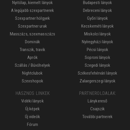
Nyitólap, kiemelt lányok
Budapesti lányok
A legújabb szexpartnerek
Debreceni lányok
Szexpartner hölgyek
Győri lányok
Szexpartner urak
Kecskeméti lányok
Masszázs, szexmasszázs
Miskolci lányok
Dominák
Nyíregyházi lányok
Transzik, travik
Pécsi lányok
Aprók
Soproni lányok
Szállás / Búvóhelyek
Szegedi lányok
Nightclubok
Székesfehérvári lányok
Szexshopok
Zalaegerszegi lányok
HASZNOS LINKEK
PARTNEROLDALAK:
Vidéki lányok
Lánykereső
Új képek
Csajszik
Új videók
További partnerek
Fórum