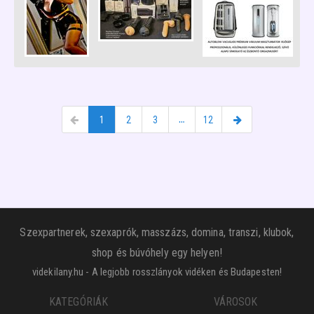
1
2
3
…
12
Szexpartnerek, szexaprók, masszázs, domina, transzi, klubok,
shop és búvóhely egy helyen!
videkilany.hu - A legjobb rosszlányok vidéken és Budapesten!
KATEGÓRIÁK
VÁROSOK