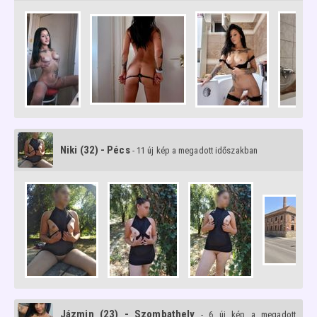
Niki (32) - Pécs
- 11 új kép a megadott időszakban
Jázmin (23) - Szombathely
- 6 új kép a megadott