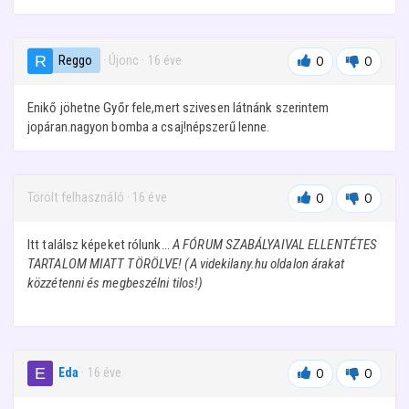
Reggo
· Újonc
·
16 éve
0
0
Enikő jöhetne Győr fele,mert szivesen látnánk szerintem
jopáran.nagyon bomba a csaj!népszerű lenne.
Törölt felhasználó
·
16 éve
0
0
Itt találsz képeket rólunk...
A FÓRUM SZABÁLYAIVAL ELLENTÉTES
TARTALOM MIATT TÖRÖLVE! (A videkilany.hu oldalon árakat
közzétenni és megbeszélni tilos!)
Eda
·
16 éve
0
0