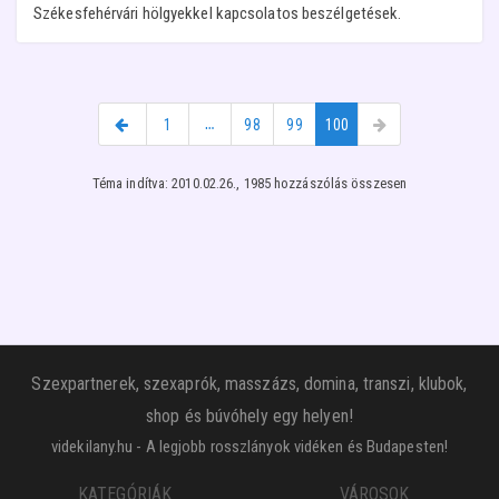
Székesfehérvári hölgyekkel kapcsolatos beszélgetések.
1
…
98
99
100
Téma indítva: 2010.02.26., 1985 hozzászólás összesen
Szexpartnerek, szexaprók, masszázs, domina, transzi, klubok,
shop és búvóhely egy helyen!
videkilany.hu - A legjobb rosszlányok vidéken és Budapesten!
KATEGÓRIÁK
VÁROSOK