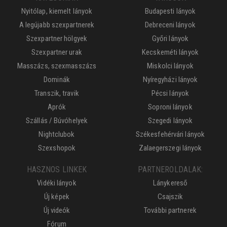
Nyitólap, kiemelt lányok
Budapesti lányok
A legújabb szexpartnerek
Debreceni lányok
Szexpartner hölgyek
Győri lányok
Szexpartner urak
Kecskeméti lányok
Masszázs, szexmasszázs
Miskolci lányok
Dominák
Nyíregyházi lányok
Transzik, travik
Pécsi lányok
Aprók
Soproni lányok
Szállás / Búvóhelyek
Szegedi lányok
Nightclubok
Székesfehérvári lányok
Szexshopok
Zalaegerszegi lányok
HASZNOS LINKEK
PARTNEROLDALAK:
Vidéki lányok
Lánykereső
Új képek
Csajszik
Új videók
További partnerek
Fórum