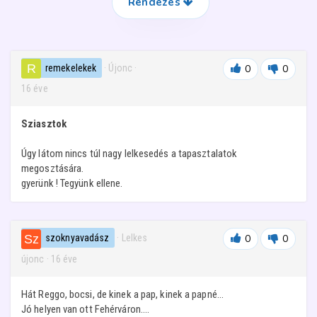
Rendezés
remekelekek
· Újonc
·
0
0
16 éve
Sziasztok
Úgy látom nincs túl nagy lelkesedés a tapasztalatok
megosztására.
gyerünk ! Tegyünk ellene.
szoknyavadász
· Lelkes
0
0
újonc
·
16 éve
Hát Reggo, bocsi, de kinek a pap, kinek a papné...
Jó helyen van ott Fehérváron....