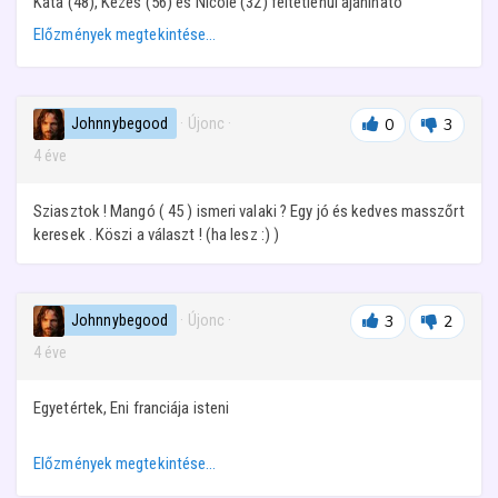
Kata (48), Kezes (56) és Nicole (32) feltétlenül ajánlható
Előzmények megtekintése…
Johnnybegood
· Újonc
·
0
3
4 éve
Sziasztok ! Mangó ( 45 ) ismeri valaki ? Egy jó és kedves masszőrt
keresek . Köszi a választ ! (ha lesz :) )
Johnnybegood
· Újonc
·
3
2
4 éve
Egyetértek, Eni franciája isteni
Előzmények megtekintése…