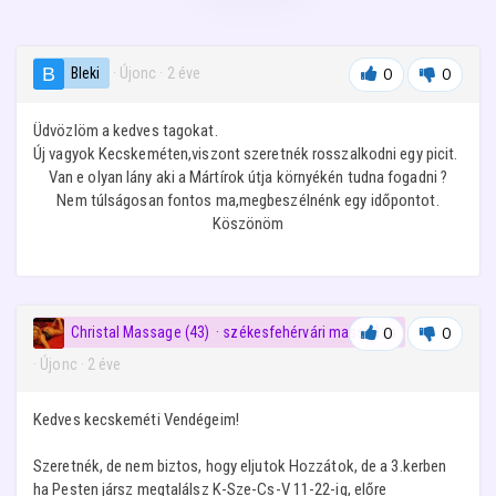
Bleki
· Újonc
·
2 éve
0
0
Üdvözlöm a kedves tagokat.
Új vagyok Kecskeméten,viszont szeretnék rosszalkodni egy picit.
Van e olyan lány aki a Mártírok útja környékén tudna fogadni ?
Nem túlságosan fontos ma,megbeszélnénk egy időpontot.
Köszönöm
Christal Massage (43)
· székesfehérvári masszázs
0
0
· Újonc
·
2 éve
Kedves kecskeméti Vendégeim!
Szeretnék, de nem biztos, hogy eljutok Hozzátok, de a 3.kerben
ha Pesten jársz megtalálsz K-Sze-Cs-V 11-22-ig, előre