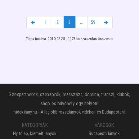
1
2
3
…
59
Téma indítva: 2010.02.25., 1173 hozzászólás összesen
Szexpartnerek, szexaprók, masszázs, domina, transzi, klubok,
shop és búvóhely egy helyen!
videkilany.hu - A legjobb rosszlányok vidéken és Budapesten!
KATEGÓRIÁK
VÁROSOK
Nyitólap, kiemelt lányok
Budapesti lányok