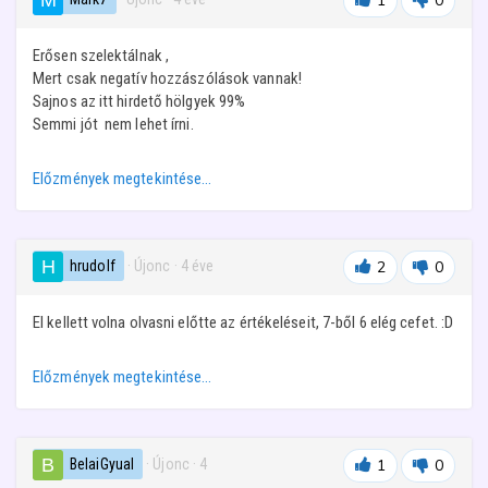
1
0
Erősen szelektálnak ,
Mert csak negatív hozzászólások vannak!
Sajnos az itt hirdető hölgyek 99%
Semmi jót nem lehet írni.
Előzmények megtekintése…
hrudolf
· Újonc
·
4 éve
2
0
El kellett volna olvasni előtte az értékeléseit, 7-ből 6 elég cefet. :D
Előzmények megtekintése…
BelaiGyual
· Újonc
·
4
1
0