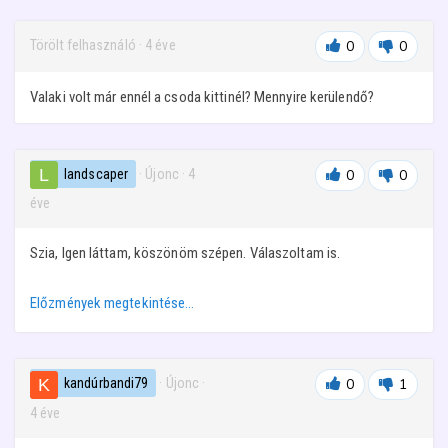
Törölt felhasználó
·
4 éve
0
0
Valaki volt már ennél a csoda kittinél? Mennyire kerülendő?
landscaper
· Újonc
·
4
0
0
éve
Szia, Igen láttam, köszönöm szépen. Válaszoltam is.
Előzmények megtekintése…
kandúrbandi79
· Újonc
·
0
1
4 éve