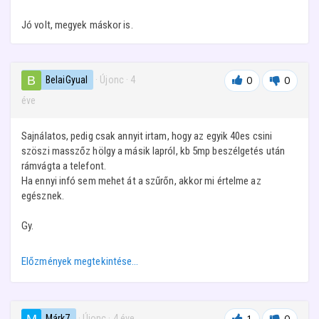
Jó volt, megyek máskor is.
BelaiGyual
· Újonc
·
4
0
0
éve
Sajnálatos, pedig csak annyit irtam, hogy az egyik 40es csini
szöszi masszőz hölgy a másik lapról, kb 5mp beszélgetés után
rámvágta a telefont.
Ha ennyi infó sem mehet át a szűrőn, akkor mi értelme az
egésznek.
Gy.
Előzmények megtekintése…
Márk7
· Újonc
·
4 éve