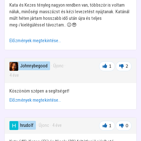
Kata és Kezes tényleg nagyon rendben van, többször is voltam
náluk, minőségi masszázst és kézi levezetést nyújtanak. Katánál
múlt héten jártam hosszabb idő után újra és teljes
meg-/kielégüléssel távoztam.. 😉😎
Előzmények megtekintése…
Johnnybegood
· Újonc
·
1
2
4 éve
Köszönöm szépen a segítséget!
Előzmények megtekintése…
hrudolf
· Újonc
·
4 éve
1
0