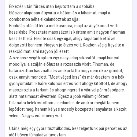
Érkezés után fürdés után bejutottam a szobába.
Először alaposan átgyurta a hátam és a lábaimat, majd a
combomon néha elkalandoztak az ujjai.
Fordulás után áttért a mellkasomra, majd az ágyékomat vette
kezelésbe. Prosztata masszázst is kértem amit nagyon finoman
készített elő. Eleinte csak egy ujjal, ahigy tágultam kettővel
dolgozott bennem. Nagyon jo érzés volt. Közben végig figyelte a
reakcióimat, ami nagyon jól esett.
A szeansz végé kaptam egy nagy adag sikositót, majd huncut
mosollyal a száján előhuzta a rózsaszin vibrit. Finoman, de
határozottan használta és amikor látta hogy nem okoz gondot,
csak annyit mondott, "Most véged lesz" és már éreztem is a kék
gyönyörrudat. Elsőre különös érzés volt ahogy kitöltött, de ahogy
masszirozta a farkam és ahogy ingerelt a vibrivel pár másodperc
alatt hatalmasat élveztem. Egész a jobb vállamig lőttem.
Pillanatra belekostoltam a nedümbe, de amikor meglátta nem
lepődött meg, hanem kélyes mosoly közepette lenyalatta a kezét
velem. Nagyszerű élmény volt.
Utána még egy gyors tisztálkodás, beszélgettünk pár percet és az
időt bőven túlhaladva távoztam.