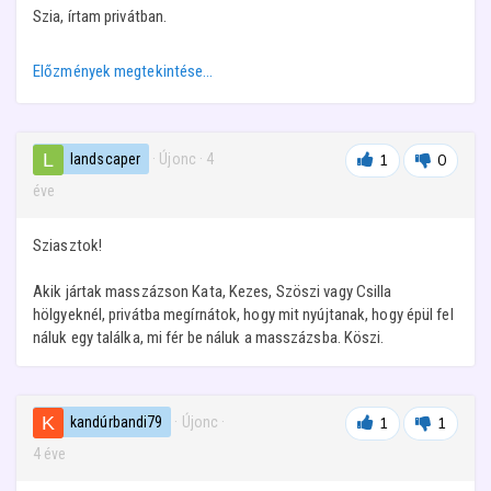
Szia, írtam privátban.
Előzmények megtekintése…
landscaper
· Újonc
·
4
1
0
éve
Sziasztok!
Akik jártak masszázson Kata, Kezes, Szöszi vagy Csilla
hölgyeknél, privátba megírnátok, hogy mit nyújtanak, hogy épül fel
náluk egy találka, mi fér be náluk a masszázsba. Köszi.
kandúrbandi79
· Újonc
·
1
1
4 éve