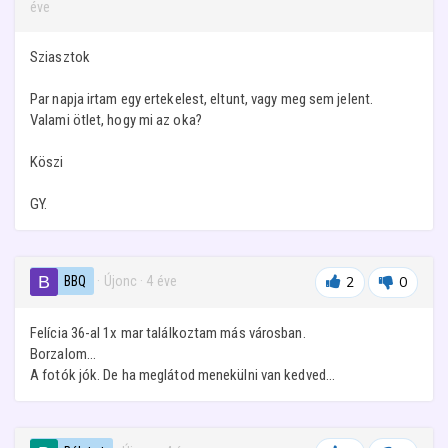
éve
Sziasztok
Par napja irtam egy ertekelest, eltunt, vagy meg sem jelent.
Valami ötlet, hogy mi az oka?
Köszi
GY.
BBQ
· Újonc
·
4 éve
2
0
Felícia 36-al 1x mar találkoztam más városban.
Borzalom...
A fotók jók. De ha meglátod menekülni van kedved...