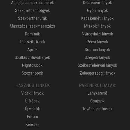
A legújabb szexpartnerek
Debreceni lányok
Szexpartner hölgyek
Győri lányok
Szexpartner urak
Kecskeméti lányok
Masszázs, szexmasszázs
Miskolci lányok
Dominák
Nyíregyházi lányok
Transzik, travik
Pécsi lányok
Aprók
Soproni lányok
Szállás / Búvóhelyek
Szegedi lányok
Nightclubok
Székesfehérvári lányok
Szexshopok
Zalaegerszegi lányok
HASZNOS LINKEK
PARTNEROLDALAK:
Vidéki lányok
Lánykereső
Új képek
Csajszik
Új videók
További partnerek
Fórum
Keresés