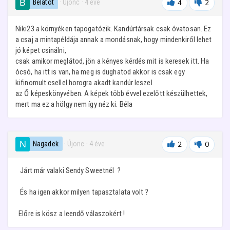
Bélatot
· Újonc
·
4 éve
4
2
Niki23 a környéken tapogatózik. Kandúrtársak csak óvatosan. Ez
a csaj a mintapéldája annak a mondásnak, hogy mindenkiről lehet
jó képet csinálni,
csak amikor meglátod, jön a kényes kérdés mit is keresek itt. Ha
ócsó, ha itt is van, ha meg is dughatod akkor is csak egy
kifinomult csellel horogra akadt kandúr leszel
az Ő képeskönyvében. A képek több évvel ezelőtt készülhettek,
mert ma ez a hölgy nem így néz ki. Béla
Nagadek
· Újonc
·
4 éve
2
0
Járt már valaki Sendy Sweetnél ?
És ha igen akkor milyen tapasztalata volt ?
Előre is kösz a leendő válaszokért !