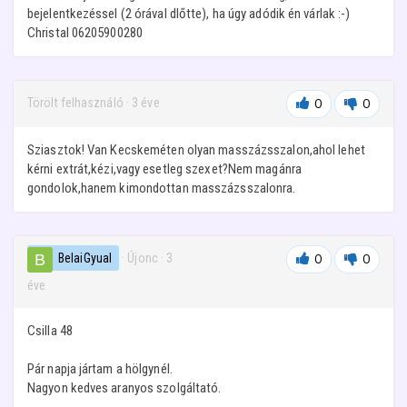
bejelentkezéssel (2 órával dlőtte), ha úgy adódik én várlak :-)
Christal 06205900280
Törölt felhasználó
·
3 éve
0
0
Sziasztok! Van Kecskeméten olyan masszázsszalon,ahol lehet
kérni extrát,kézi,vagy esetleg szexet?Nem magánra
gondolok,hanem kimondottan masszázsszalonra.
BelaiGyual
· Újonc
·
3
0
0
éve
Csilla 48
Pár napja jártam a hölgynél.
Nagyon kedves aranyos szolgáltató.