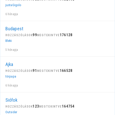
justaGigolo
6 hónapja
Budapest
99
176128
HOZZÁSZÓLÁSOK
MEGTEKINTVE
Bleki
5 hónapja
Ajka
91
166528
HOZZÁSZÓLÁSOK
MEGTEKINTVE
törpapa
6 hónapja
Siófok
123
164754
HOZZÁSZÓLÁSOK
MEGTEKINTVE
Outsider