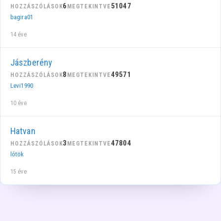
6
51047
HOZZÁSZÓLÁSOK
MEGTEKINTVE
bagira01
14 éve
Jászberény
8
49571
HOZZÁSZÓLÁSOK
MEGTEKINTVE
Levi1990
10 éve
Hatvan
3
47804
HOZZÁSZÓLÁSOK
MEGTEKINTVE
lótök
15 éve