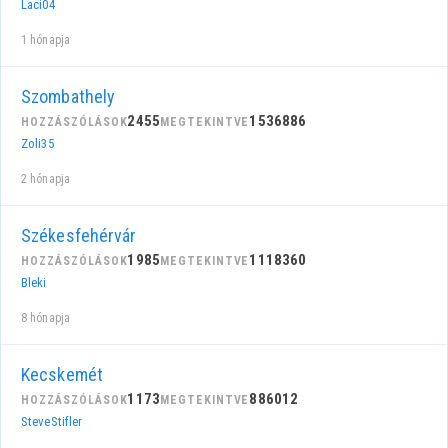
Laci04
1 hónapja
Szombathely
2455
1536886
HOZZÁSZÓLÁSOK
MEGTEKINTVE
Zoli35
2 hónapja
Székesfehérvár
1985
1118360
HOZZÁSZÓLÁSOK
MEGTEKINTVE
Bleki
8 hónapja
Kecskemét
1173
886012
HOZZÁSZÓLÁSOK
MEGTEKINTVE
SteveStifler