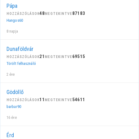
Pápa
48
87183
HOZZÁSZÓLÁSOK
MEGTEKINTVE
Hangos60
8 napja
Dunaföldvár
21
69515
HOZZÁSZÓLÁSOK
MEGTEKINTVE
Törölt felhasználó
2 éve
Gödöllő
11
54611
HOZZÁSZÓLÁSOK
MEGTEKINTVE
barbar90
16 éve
Érd