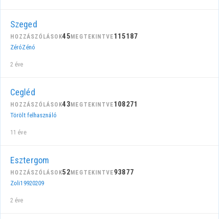
Szeged
45
115187
HOZZÁSZÓLÁSOK
MEGTEKINTVE
ZéróZénó
2 éve
Cegléd
43
108271
HOZZÁSZÓLÁSOK
MEGTEKINTVE
Törölt felhasználó
11 éve
Esztergom
52
93877
HOZZÁSZÓLÁSOK
MEGTEKINTVE
Zoli19920209
2 éve