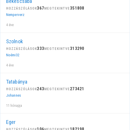
Békéscsaba
367
351808
HOZZÁSZÓLÁSOK
MEGTEKINTVE
Nemperverz
4 éve
Szolnok
333
313290
HOZZÁSZÓLÁSOK
MEGTEKINTVE
Noémi32
4 éve
Tatabánya
243
273421
HOZZÁSZÓLÁSOK
MEGTEKINTVE
Johannes
11 hónapja
Eger
106
182198
HOZZÁSZÓLÁSOK
MEGTEKINTVE