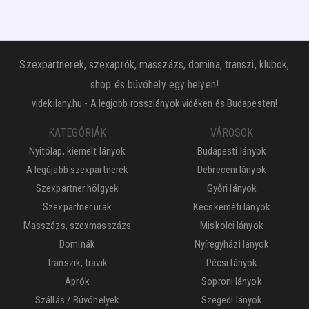
Szexpartnerek, szexaprók, masszázs, domina, transzi, klubok,
shop és búvóhely egy helyen!
videkilany.hu - A legjobb rosszlányok vidéken és Budapesten!
KATEGÓRIÁK
VÁROSOK
Nyitólap, kiemelt lányok
Budapesti lányok
A legújabb szexpartnerek
Debreceni lányok
Szexpartner hölgyek
Győri lányok
Szexpartner urak
Kecskeméti lányok
Masszázs, szexmasszázs
Miskolci lányok
Dominák
Nyíregyházi lányok
Transzik, travik
Pécsi lányok
Aprók
Soproni lányok
Szállás / Búvóhelyek
Szegedi lányok