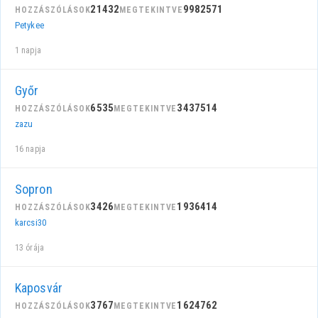
21432
9982571
HOZZÁSZÓLÁSOK
MEGTEKINTVE
Petykee
1 napja
Győr
6535
3437514
HOZZÁSZÓLÁSOK
MEGTEKINTVE
zazu
16 napja
Sopron
3426
1936414
HOZZÁSZÓLÁSOK
MEGTEKINTVE
karcsi30
13 órája
Kaposvár
3767
1624762
HOZZÁSZÓLÁSOK
MEGTEKINTVE