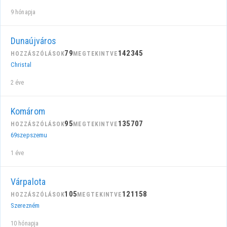
9 hónapja
Dunaújváros
79
142345
HOZZÁSZÓLÁSOK
MEGTEKINTVE
Christal
2 éve
Komárom
95
135707
HOZZÁSZÓLÁSOK
MEGTEKINTVE
69szepszemu
1 éve
Várpalota
105
121158
HOZZÁSZÓLÁSOK
MEGTEKINTVE
Szerezném
10 hónapja