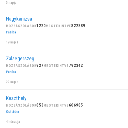
5 napja
Nagykanizsa
1220
822889
HOZZÁSZÓLÁSOK
MEGTEKINTVE
Pasika
19 napja
Zalaegerszeg
927
792342
HOZZÁSZÓLÁSOK
MEGTEKINTVE
Pasika
22 napja
Keszthely
853
606985
HOZZÁSZÓLÁSOK
MEGTEKINTVE
Outsider
4 hónapja