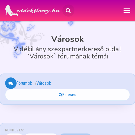
Városok
VidékiLány szexpartnerkereső oldal
`Városok` fórumának témái
Fórumok
Városok
Keresés
RENDEZÉS: