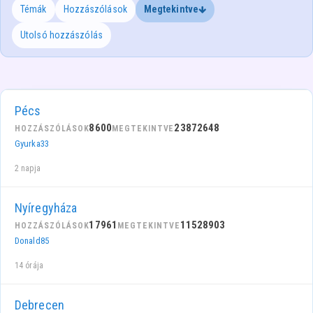
Témák
Hozzászólások
Megtekintve
Utolsó hozzászólás
Pécs
8600
23872648
HOZZÁSZÓLÁSOK
MEGTEKINTVE
Gyurka33
2 napja
Nyíregyháza
17961
11528903
HOZZÁSZÓLÁSOK
MEGTEKINTVE
Donald85
14 órája
Debrecen