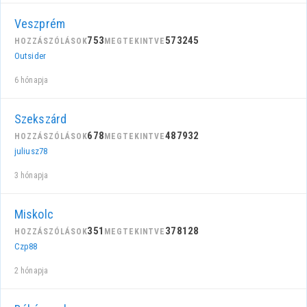
Veszprém
753
573245
HOZZÁSZÓLÁSOK
MEGTEKINTVE
Outsider
6 hónapja
Szekszárd
678
487932
HOZZÁSZÓLÁSOK
MEGTEKINTVE
juliusz78
3 hónapja
Miskolc
351
378128
HOZZÁSZÓLÁSOK
MEGTEKINTVE
Czp88
2 hónapja