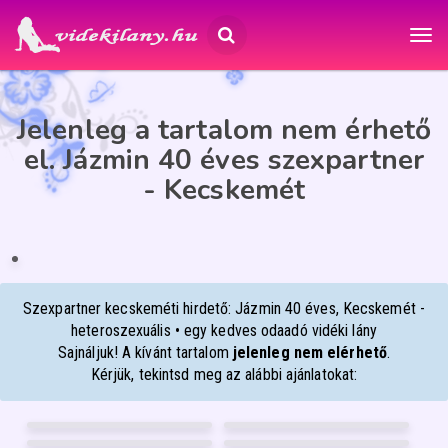
Jelenleg a tartalom nem érhető
el. Jázmin 40 éves szexpartner
- Kecskemét
JÁZMIN
40
Kecskemét
ÉP
IA
Szexpartner kecskeméti hirdető: Jázmin 40 éves, Kecskemét -
heteroszexuális • egy kedves odaadó vidéki lány
Sajnáljuk! A kívánt tartalom
jelenleg nem elérhető
.
Kérjük, tekintsd meg az alábbi ajánlatokat:
RÉKA
TIMI
20
36
NIKI
MONA
Debrecen
Debrecen
19
26
BOGI
BABYLIZ
Debrecen
Debrecen
20
30
Debrecen
Debrecen
FÉNYKÉP
FÉNYKÉP