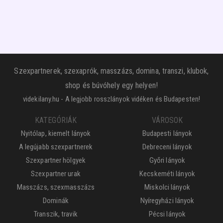
Szexpartnerek, szexaprók, masszázs, domina, transzi, klubok,
shop és búvóhely egy helyen!
videkilany.hu - A legjobb rosszlányok vidéken és Budapesten!
KATEGÓRIÁK
VÁROSOK
Nyitólap, kiemelt lányok
Budapesti lányok
A legújabb szexpartnerek
Debreceni lányok
Szexpartner hölgyek
Győri lányok
Szexpartner urak
Kecskeméti lányok
Masszázs, szexmasszázs
Miskolci lányok
Dominák
Nyíregyházi lányok
Transzik, travik
Pécsi lányok