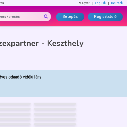
yen.
Magyar
English
Deutsch
Belépés
Regisztráció
zexpartner - Keszthely
dves odaadó vidéki lány
IANN
ANY
37
45
BABYLIZ
egyháza
Debrecen
40
30
CEDES
LEJLA
ed
Debrecen
36
22
SUGÁR
IZUS
ecen
Kecskemét
43
35
9
FÉNYKÉP
82
FÉNYKÉP
GARANCIA
GARANCIA
I
KATA
ed
Szombathely
30
45
0
FÉNYKÉP
12
FÉNYKÉP
GARANCIA
GARANCIA
NDRA
NIKI
egyháza
Székesfehérvár
58
19
1
FÉNYKÉP
6
FÉNYKÉP
GARANCIA
GARANCIA
egyháza
Debrecen
9
FÉNYKÉP
1
FÉNYKÉP