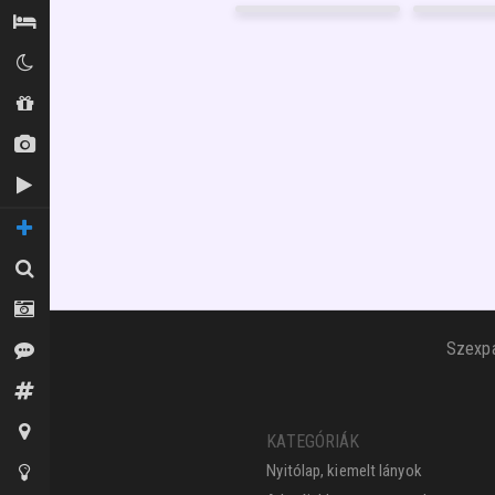
GARANCIA
5
FÉNYKÉP
17
Szállás / Búvóhelyek
GARANCIA
26
FÉNYKÉP
7
GARANCIA
1
Klubok
Shopok
Új képek
Új videók
TOVÁBBI OLDALAK
Keresés
Fotósok
Szexpa
Vélemények
Fórum
Térkép
KATEGÓRIÁK
Nyitólap, kiemelt lányok
Tippek az oldalhoz