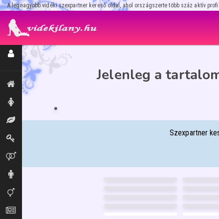
A legnagyobb vidéki szexpartner kereső oldal, ahol országszerte több száz aktív profi
Regisztráció / Hirdetésfeladás
Jelenleg a tartalo
Kiemeltek, legújabbak
MELISZA
39
Keszthely
Hölgyek
FÉNYKÉP
Masszázs
GARANCIA
Szexpartner kes
Dominák
Párok
VIVIKEE
DIANA
26
28
JÚLIA
Pécs
Pécs
53
Urak
BIA
MOLLY
Debrecen
Debrecen
36
4
BARBARA
ALEXA
Debrecen
Pécs
45
38
256
FÉNYKÉP
16
Transzik, travik
GARANCIA
ANGELO
RICHESC
Győr
Nagykaniz
41
23
FÉNYKÉP
256
4
GARANCIA
NIKI
LORENA
Nyíregyháza
Pécs
32
28
FÉNYKÉP
15
12
Aprók
GARANCIA
Pécs
Debrecen
33
FÉNYKÉP
6