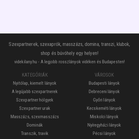
Szexpartnerek, szexaprók, masszázs, domina, transzi, klubok,
shop és búvóhely egy helyen!
videkilany.hu - A legjobb rosszlányok vidéken és Budapesten!
KATEGÓRIÁK
VÁROSOK
Nyitólap, kiemelt lányok
Budapesti lányok
A legújabb szexpartnerek
Debreceni lányok
Szexpartner hölgyek
Győri lányok
Szexpartner urak
Kecskeméti lányok
Masszázs, szexmasszázs
Miskolci lányok
Dominák
Nyíregyházi lányok
Transzik, travik
Pécsi lányok