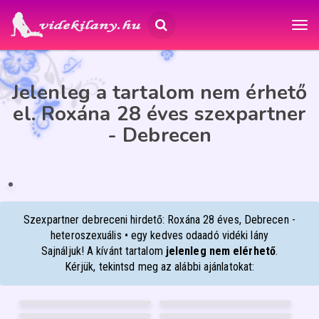
Jelenleg a tartalom nem érhető
el. Roxána 28 éves szexpartner
- Debrecen
ROXÁNA
28
Debrecen
ÉP
IA
Szexpartner debreceni hirdető: Roxána 28 éves, Debrecen -
heteroszexuális • egy kedves odaadó vidéki lány
Sajnáljuk! A kívánt tartalom
jelenleg nem elérhető
.
Kérjük, tekintsd meg az alábbi ajánlatokat:
NIKÉ-BEST-MASSZÁZS
LIÁNA
50
35
BABYLIZ
MOLLY
Győr
Nyíregyháza
30
40
LARABBY
VIVIEN
Debrecen
Pécs
22
24
Mosonmagyaróvár
Debrecen
FÉNYKÉP
FÉNYKÉP