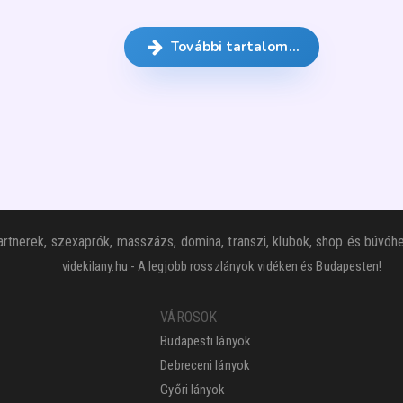
További tartalom…
rtnerek, szexaprók, masszázs, domina, transzi, klubok, shop és búvóhe
videkilany.hu - A legjobb rosszlányok vidéken és Budapesten!
VÁROSOK
Budapesti lányok
Debreceni lányok
Győri lányok