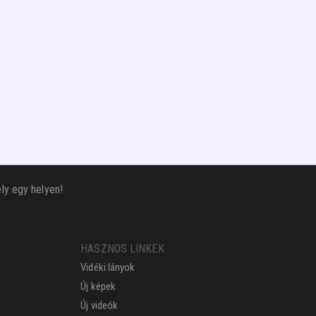
ly egy helyen!
HASZNOS LINKEK
Vidéki lányok
Új képek
Új videók