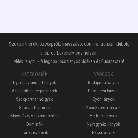
Szexpartnerek, szexaprók, masszázs, domina, transzi, klubok,
shop és búvóhely egy helyen!
videkilany.hu - A legjobb rosszlányok vidéken és Budapesten!
KATEGÓRIÁK
VÁROSOK
Nyitólap, kiemelt lányok
Budapesti lányok
A legújabb szexpartnerek
Debreceni lányok
Szexpartner hölgyek
Győri lányok
Szexpartner urak
Kecskeméti lányok
Masszázs, szexmasszázs
Miskolci lányok
Dominák
Nyíregyházi lányok
Transzik, travik
Pécsi lányok