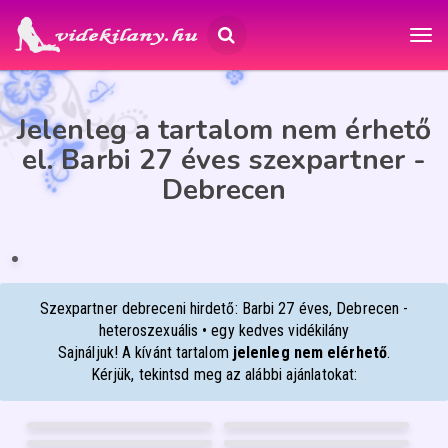
Jelenleg a tartalom nem érhető
el. Barbi 27 éves szexpartner -
Debrecen
BARBI
27
Debrecen
Szexpartner debreceni hirdető: Barbi 27 éves, Debrecen -
heteroszexuális • egy kedves vidékilány
Sajnáljuk! A kívánt tartalom
jelenleg nem elérhető
.
Kérjük, tekintsd meg az alábbi ajánlatokat:
BELLEYA
BABYLIZ
36
30
BIA
ANIKÓ MASSZŐZ
Debrecen
Debrecen
36
47
RITA
VIVIEN
Debrecen
Debrecen
40
24
Szeged
Debrecen
FÉNYKÉP
FÉNYKÉP