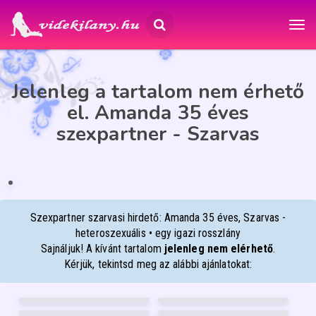
Jelenleg a tartalom nem érhető
el. Amanda 35 éves
szexpartner - Szarvas
AMANDA
35
Szarvas
Szexpartner szarvasi hirdető: Amanda 35 éves, Szarvas -
heteroszexuális • egy igazi rosszlány
Sajnáljuk! A kívánt tartalom
jelenleg nem elérhető
.
Kérjük, tekintsd meg az alábbi ajánlatokat:
LARABBY
MARIANN
22
37
HELÉNA
TIMI
Mosonmagyaróvár
Nyíregyháza
26
36
DIANA
BIA
Budapest XIII.
Debrecen
28
36
Pécs
Debrecen
FÉNYKÉP
FÉNYKÉP