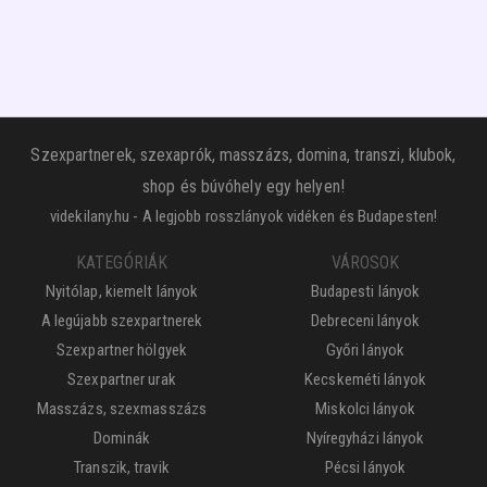
Szexpartnerek, szexaprók, masszázs, domina, transzi, klubok,
shop és búvóhely egy helyen!
videkilany.hu - A legjobb rosszlányok vidéken és Budapesten!
KATEGÓRIÁK
VÁROSOK
Nyitólap, kiemelt lányok
Budapesti lányok
A legújabb szexpartnerek
Debreceni lányok
Szexpartner hölgyek
Győri lányok
Szexpartner urak
Kecskeméti lányok
Masszázs, szexmasszázs
Miskolci lányok
Dominák
Nyíregyházi lányok
Transzik, travik
Pécsi lányok