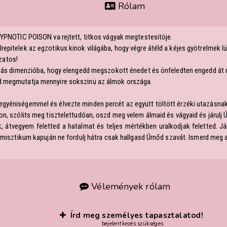
Rólam
 HYPNOTIC POISON va rejtett, titkos vágyak megtestesitöje.
epitelek az egzotikus kinok világába, hogy végre átéld a kéjes gyötrelmek l
zatos!
y más dimenzióba, hogy elengedd megszokott énedet és önfeledten engedd át 
őd megmutatja mennyire sokszinü az álmok országa.
egyéniségemmel és élvezte minden percét az együtt töltött érzéki utazásnak
on, szólits meg tisztelettudóan, oszd meg velem álmaid és vágyaid és járulj 
, átvegyem feletted a hatalmat és teljes mértékben uralkodjak feletted. Jár
a misztikum kapuján ne fordulj hátra csak hallgasd Úrnőd szavát. Ismerd meg 
Vélemények rólam
Írd meg személyes tapasztalatod!
bejelentkezés szükséges