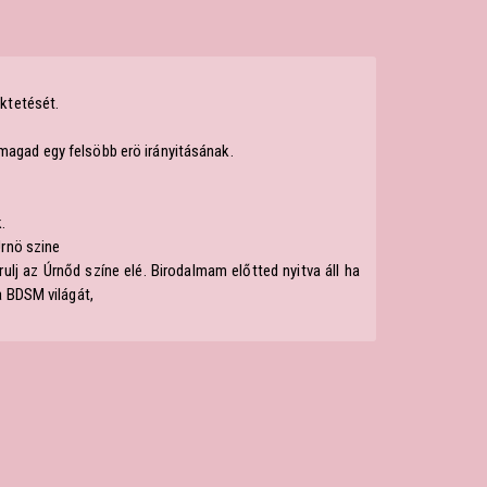
üktetését.
magad egy felsöbb erö irányitásának.
.
Úrnö szine
ulj az Úrnőd színe elé. Birodalmam előtted nyitva áll ha
a BDSM világát,