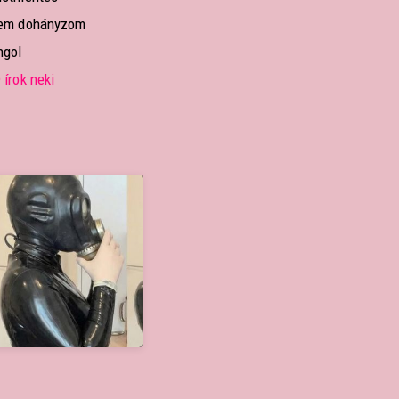
em dohányzom
ngol
írok neki