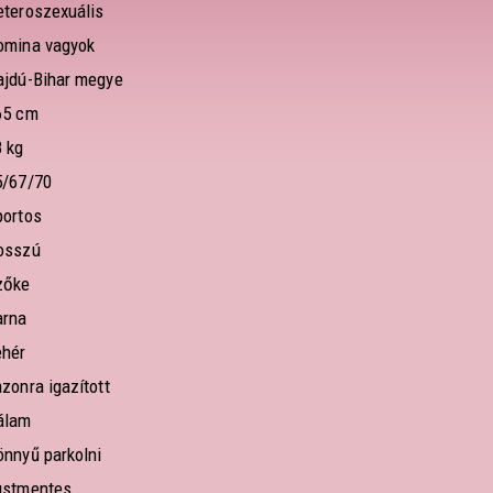
eteroszexuális
omina vagyok
ajdú-Bihar megye
65 cm
8 kg
5/67/70
portos
osszú
zőke
arna
ehér
zonra igazított
álam
önnyű parkolni
üstmentes