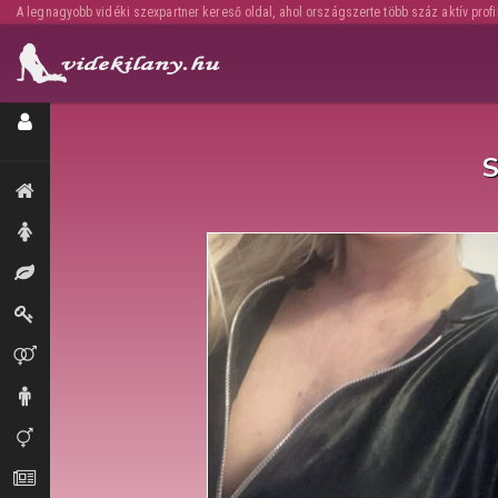
A legnagyobb vidéki szexpartner kereső oldal, ahol országszerte több száz aktív profi
Regisztráció / Hirdetésfeladás
S
Kiemeltek, legújabbak
Hölgyek
Masszázs
Dominák
Párok
Urak
Transzik, travik
Aprók