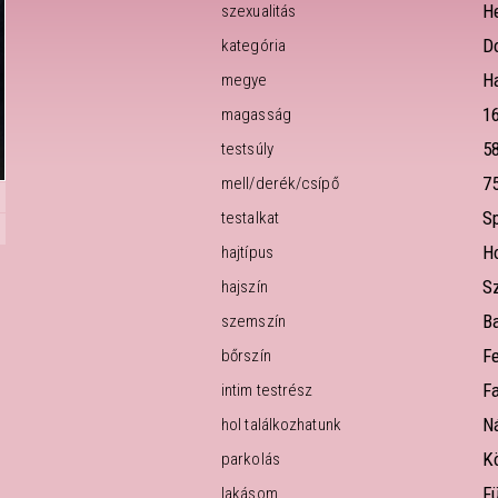
H
szexualitás
D
kategória
H
megye
1
magasság
5
testsúly
7
mell/derék/csípő
S
testalkat
H
hajtípus
S
hajszín
B
szemszín
F
bőrszín
Fa
intim testrész
N
hol találkozhatunk
K
parkolás
F
lakásom