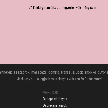
Ezidáig nem érkezett egyetlen vélemény sem.
rtnerek, szexaprók, masszázs, domina, transzi, klubok, shop és búvóhe
videkilany.hu - A legjobb rosszlányok vidéken és Budapesten!
VÁROSOK
Budapesti lányok
Debreceni lányok