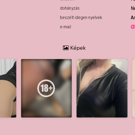
N
dohányzás
A
beszélt idegen nyelvek
e-mail
Képek