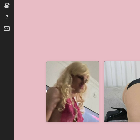
Szexszótár
Gyakran Ismételt Kérdések
Kapcsolat