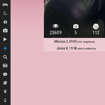
Szállás / Búvóhelyek
Klubok
Shopok
Új képek
23609
5
112
Új videók
Március 3, 09:05
első megjelenés
Június 8, 19:58
TOVÁBBI OLDALAK
utolsó módosítás
Keresés
Fotósok
Vélemények
Fórum
Térkép
Tippek az oldalhoz