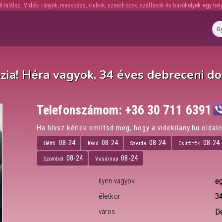
lt találsz. Vidéki lányok, masszázs, klubok, szexshopok, szállások és búvóhelyek egy hel
zia! Héra vagyok, 34 éves debreceni do
Telefonszámom:
+36 30 711 6391
Ha hívsz kérlek említsd meg, hogy a videkilany.hu oldalo
08-24
08-24
08-24
08-24
Hétfő
Kedd
Szerda
Csütörtök
08-24
08-24
Szombat
Vasárnap
e
ilyen vagyok
34
életkor
D
város