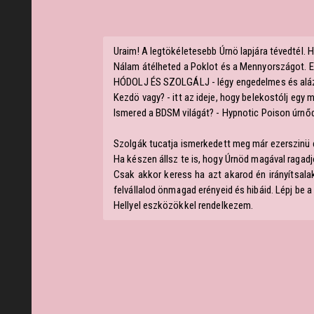
Uraim! A legtökéletesebb Úrnö lapjára tévedtél.
Nálam átélheted a Poklot és a Mennyországot. Elr
HÓDOLJ ÉS SZOLGÁLJ - légy engedelmes és alá
Kezdö vagy? - itt az ideje, hogy belekostólj eg
Ismered a BDSM világát? - Hypnotic Poison úrn
Szolgák tucatja ismerkedett meg már ezerszinü 
Ha készen állsz te is, hogy Úrnöd magával ragadj
Csak akkor keress ha azt akarod én irányítsalak
felvállalod önmagad erényeid és hibáid. Lépj be 
Hellyel eszközökkel rendelkezem.