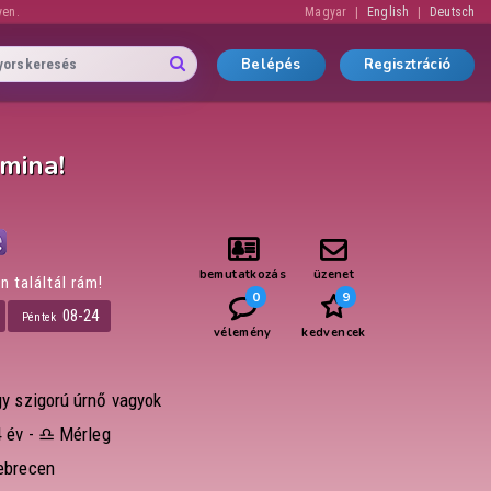
yen.
Magyar
English
Deutsch
Belépés
Regisztráció
mina!
bemutatkozás
üzenet
n találtál rám!
0
9
08-24
Péntek
vélemény
kedvencek
gy szigorú úrnő vagyok
 év -
♎ Mérleg
ebrecen