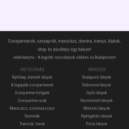
Szexpartnerek, szexaprók, masszázs, domina, transzi, klubok,
shop és búvóhely egy helyen!
videkilany.hu - A legjobb rosszlányok vidéken és Budapesten!
KATEGÓRIÁK
VÁROSOK
Nyitólap, kiemelt lányok
Budapesti lányok
A legújabb szexpartnerek
Debreceni lányok
Szexpartner hölgyek
Győri lányok
Szexpartner urak
Kecskeméti lányok
Masszázs, szexmasszázs
Miskolci lányok
Dominák
Nyíregyházi lányok
Transzik, travik
Pécsi lányok