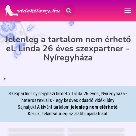
Jelenleg a tartalom nem érhető
el. Linda 26 éves szexpartner -
Nyíregyháza
LINDA
26
Nyíregyháza
ÉP
IA
Szexpartner nyíregyházi hirdető: Linda 26 éves, Nyíregyháza -
heteroszexuális • egy kedves odaadó vidéki lány
Sajnáljuk! A kívánt tartalom
jelenleg nem elérhető
.
Kérjük, tekintsd meg az alábbi ajánlatokat:
JÚLIA
RITA
53
40
STELLA
BIA
Debrecen
Szeged
56
36
VIVIEN
MARIANN
Pécs
Debrecen
24
37
Debrecen
Nyíregyháza
FÉNYKÉP
FÉNYKÉP