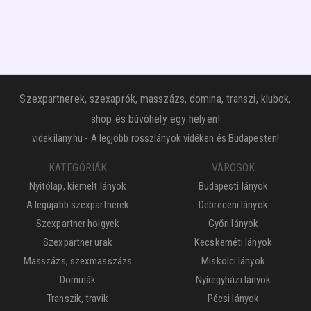
Szexpartnerek, szexaprók, masszázs, domina, transzi, klubok,
shop és búvóhely egy helyen!
videkilany.hu - A legjobb rosszlányok vidéken és Budapesten!
KATEGÓRIÁK
VÁROSOK
Nyitólap, kiemelt lányok
Budapesti lányok
A legújabb szexpartnerek
Debreceni lányok
Szexpartner hölgyek
Győri lányok
Szexpartner urak
Kecskeméti lányok
Masszázs, szexmasszázs
Miskolci lányok
Dominák
Nyíregyházi lányok
Transzik, travik
Pécsi lányok