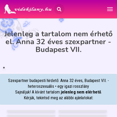
Jelenleg a tartalom nem érhető
el. Anna 32 éves szexpartner -
Budapest VII.
ANNA
32
Budapest VII.
ÉP
IA
Szexpartner budapesti hirdető: Anna 32 éves, Budapest VII. -
heteroszexuális • egy igazi rosszlány
Sajnáljuk! A kívánt tartalom
jelenleg nem elérhető
.
Kérjük, tekintsd meg az alábbi ajánlatokat:
WEBCAMBELLA
NOÉMI
53
35
RÉKA
VIVIKEE
Nyíregyháza
Debrecen
20
26
SZAMANTA MILF
JÚLIA
Debrecen
Pécs
44
53
Siófok
Debrecen
FÉNYKÉP
FÉNYKÉP