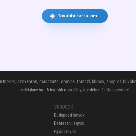
További tartalom…
rtnerek, szexaprók, masszázs, domina, transzi, klubok, shop és búvóhe
videkilany.hu - A legjobb rosszlányok vidéken és Budapesten!
VÁROSOK
Budapesti lányok
Debreceni lányok
Győri lányok