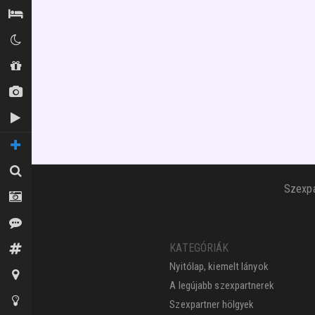
Szállás / Búvóhelyek
Klubok
Shopok
Új képek
Új videók
TOVÁBBI OLDALAK
Keresés
Szexpa
Fotósok
Vélemények
KATEGÓRIÁK
Fórum
Nyitólap, kiemelt lányok
Térkép
A legújabb szexpartnerek
Tippek az oldalhoz
Szexpartner hölgyek