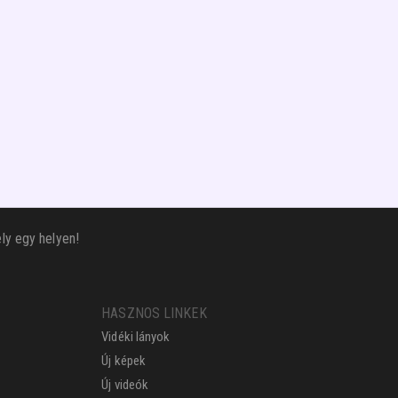
ly egy helyen!
HASZNOS LINKEK
Vidéki lányok
Új képek
Új videók