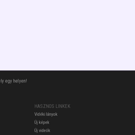
ly egy helyen!
HASZNOS LINKEK
Vidéki lányok
Új képek
Új videók