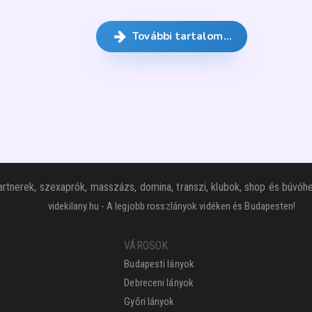
További tartalom…
rtnerek, szexaprók, masszázs, domina, transzi, klubok, shop és búvóhe
videkilany.hu - A legjobb rosszlányok vidéken és Budapesten!
VÁROSOK
Budapesti lányok
Debreceni lányok
Győri lányok