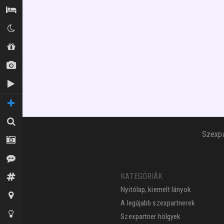
Szállás / Búvóhelyek
Klubok
Shopok
Új képek
Új videók
TOVÁBBI OLDALAK
Keresés
Szexpa
Fotósok
Vélemények
KATEGÓRIÁK
Fórum
Nyitólap, kiemelt lányok
Térkép
A legújabb szexpartnerek
Tippek az oldalhoz
Szexpartner hölgyek