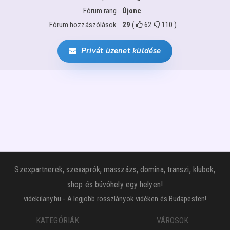
Fórum rang
Újonc
Fórum hozzászólások
29
(
62
110
)
Privát üzenet küldése
Szexpartnerek, szexaprók, masszázs, domina, transzi, klubok,
shop és búvóhely egy helyen!
videkilany.hu - A legjobb rosszlányok vidéken és Budapesten!
KATEGÓRIÁK
VÁROSOK