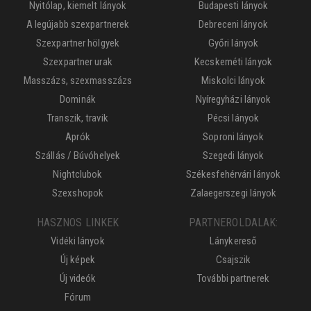
Nyitólap, kiemelt lányok
Budapesti lányok
A legújabb szexpartnerek
Debreceni lányok
Szexpartner hölgyek
Győri lányok
Szexpartner urak
Kecskeméti lányok
Masszázs, szexmasszázs
Miskolci lányok
Dominák
Nyíregyházi lányok
Transzik, travik
Pécsi lányok
Aprók
Soproni lányok
Szállás / Búvóhelyek
Szegedi lányok
Nightclubok
Székesfehérvári lányok
Szexshopok
Zalaegerszegi lányok
HASZNOS LINKEK
PARTNEROLDALAK:
Vidéki lányok
Lánykereső
Új képek
Csajszik
Új videók
További partnerek
Fórum