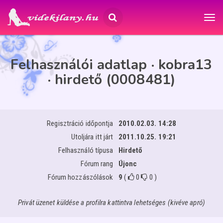
Felhasználói adatlap · kobra13
· hirdető (0008481)
Regisztráció időpontja
2010.02.03. 14:28
Utoljára itt járt
2011.10.25. 19:21
Felhasználó típusa
Hirdető
Fórum rang
Újonc
Fórum hozzászólások
9
(
0
0
)
Privát üzenet küldése a profilra kattintva lehetséges (kivéve apró)