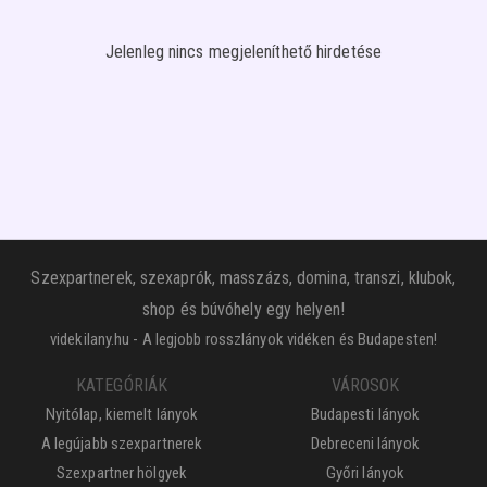
Jelenleg nincs megjeleníthető hirdetése
Szexpartnerek, szexaprók, masszázs, domina, transzi, klubok,
shop és búvóhely egy helyen!
videkilany.hu - A legjobb rosszlányok vidéken és Budapesten!
KATEGÓRIÁK
VÁROSOK
Nyitólap, kiemelt lányok
Budapesti lányok
A legújabb szexpartnerek
Debreceni lányok
Szexpartner hölgyek
Győri lányok