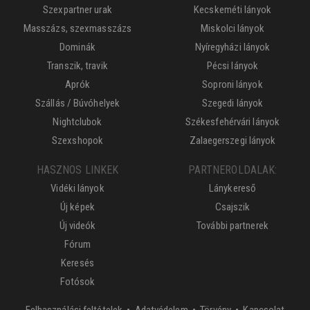
Szexpartner urak
Kecskeméti lányok
Masszázs, szexmasszázs
Miskolci lányok
Dominák
Nyíregyházi lányok
Transzik, travik
Pécsi lányok
Aprók
Soproni lányok
Szállás / Búvóhelyek
Szegedi lányok
Nightclubok
Székesfehérvári lányok
Szexshopok
Zalaegerszegi lányok
HASZNOS LINKEK
PARTNEROLDALAK:
Vidéki lányok
Lánykereső
Új képek
Csajszik
Új videók
További partnerek
Fórum
Keresés
Fotósok