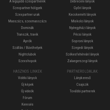
A legújabb szexpartnerek
Debreceni lányok
Szexpartner hölgyek
Győri lányok
Szexpartner urak
Kecskeméti lányok
Masszázs, szexmasszázs
Miskolci lányok
Dominák
Nyíregyházi lányok
Transzik, travik
Pécsi lányok
Aprók
Soproni lányok
Szállás / Búvóhelyek
Szegedi lányok
Nightclubok
Székesfehérvári lányok
Szexshopok
Zalaegerszegi lányok
HASZNOS LINKEK
PARTNEROLDALAK:
Vidéki lányok
Lánykereső
Új képek
Csajszik
Új videók
További partnerek
Fórum
Keresés