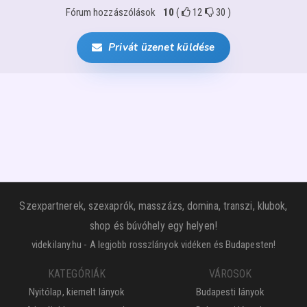
Fórum hozzászólások
10
(
12
30
)
Privát üzenet küldése
Szexpartnerek, szexaprók, masszázs, domina, transzi, klubok,
shop és búvóhely egy helyen!
videkilany.hu - A legjobb rosszlányok vidéken és Budapesten!
KATEGÓRIÁK
VÁROSOK
Nyitólap, kiemelt lányok
Budapesti lányok