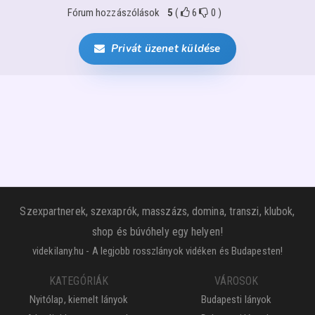
Fórum hozzászólások
5
(
6
0
)
Privát üzenet küldése
Szexpartnerek, szexaprók, masszázs, domina, transzi, klubok,
shop és búvóhely egy helyen!
videkilany.hu - A legjobb rosszlányok vidéken és Budapesten!
KATEGÓRIÁK
VÁROSOK
Nyitólap, kiemelt lányok
Budapesti lányok