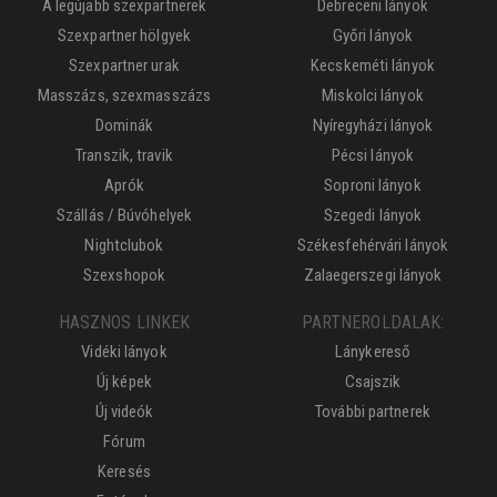
A legújabb szexpartnerek
Debreceni lányok
Szexpartner hölgyek
Győri lányok
Szexpartner urak
Kecskeméti lányok
Masszázs, szexmasszázs
Miskolci lányok
Dominák
Nyíregyházi lányok
Transzik, travik
Pécsi lányok
Aprók
Soproni lányok
Szállás / Búvóhelyek
Szegedi lányok
Nightclubok
Székesfehérvári lányok
Szexshopok
Zalaegerszegi lányok
HASZNOS LINKEK
PARTNEROLDALAK:
Vidéki lányok
Lánykereső
Új képek
Csajszik
Új videók
További partnerek
Fórum
Keresés