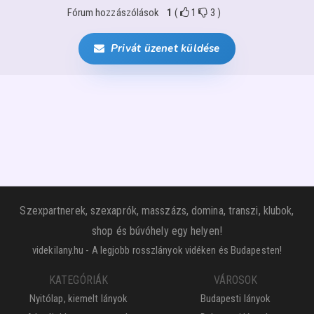
Fórum hozzászólások
1
(
1
3
)
Privát üzenet küldése
Szexpartnerek, szexaprók, masszázs, domina, transzi, klubok,
shop és búvóhely egy helyen!
videkilany.hu - A legjobb rosszlányok vidéken és Budapesten!
KATEGÓRIÁK
VÁROSOK
Nyitólap, kiemelt lányok
Budapesti lányok