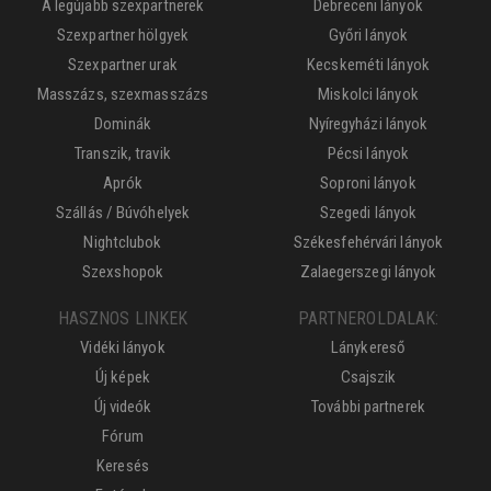
A legújabb szexpartnerek
Debreceni lányok
Szexpartner hölgyek
Győri lányok
Szexpartner urak
Kecskeméti lányok
Masszázs, szexmasszázs
Miskolci lányok
Dominák
Nyíregyházi lányok
Transzik, travik
Pécsi lányok
Aprók
Soproni lányok
Szállás / Búvóhelyek
Szegedi lányok
Nightclubok
Székesfehérvári lányok
Szexshopok
Zalaegerszegi lányok
HASZNOS LINKEK
PARTNEROLDALAK:
Vidéki lányok
Lánykereső
Új képek
Csajszik
Új videók
További partnerek
Fórum
Keresés