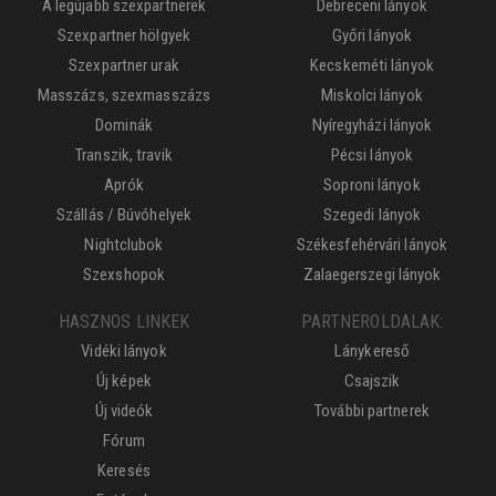
A legújabb szexpartnerek
Debreceni lányok
Szexpartner hölgyek
Győri lányok
Szexpartner urak
Kecskeméti lányok
Masszázs, szexmasszázs
Miskolci lányok
Dominák
Nyíregyházi lányok
Transzik, travik
Pécsi lányok
Aprók
Soproni lányok
Szállás / Búvóhelyek
Szegedi lányok
Nightclubok
Székesfehérvári lányok
Szexshopok
Zalaegerszegi lányok
HASZNOS LINKEK
PARTNEROLDALAK:
Vidéki lányok
Lánykereső
Új képek
Csajszik
Új videók
További partnerek
Fórum
Keresés