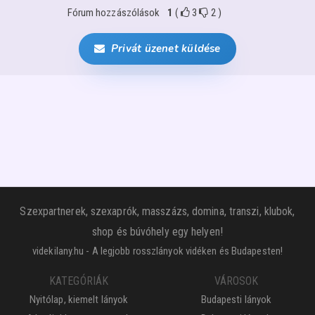
Fórum hozzászólások
1
(
3
2
)
Privát üzenet küldése
Szexpartnerek, szexaprók, masszázs, domina, transzi, klubok,
shop és búvóhely egy helyen!
videkilany.hu - A legjobb rosszlányok vidéken és Budapesten!
KATEGÓRIÁK
VÁROSOK
Nyitólap, kiemelt lányok
Budapesti lányok