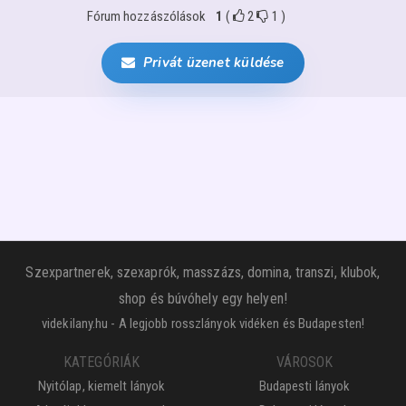
Fórum hozzászólások
1
(
2
1
)
Privát üzenet küldése
Szexpartnerek, szexaprók, masszázs, domina, transzi, klubok,
shop és búvóhely egy helyen!
videkilany.hu - A legjobb rosszlányok vidéken és Budapesten!
KATEGÓRIÁK
VÁROSOK
Nyitólap, kiemelt lányok
Budapesti lányok