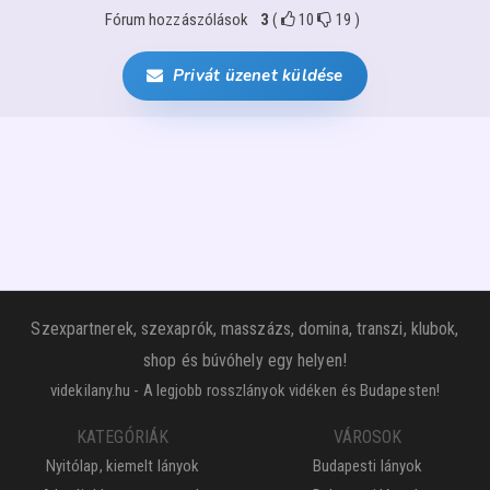
Fórum hozzászólások
3
(
10
19
)
Privát üzenet küldése
Szexpartnerek, szexaprók, masszázs, domina, transzi, klubok,
shop és búvóhely egy helyen!
videkilany.hu - A legjobb rosszlányok vidéken és Budapesten!
KATEGÓRIÁK
VÁROSOK
Nyitólap, kiemelt lányok
Budapesti lányok