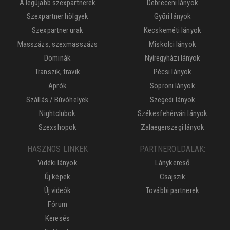
A legújabb szexpartnerek
Debreceni lányok
Szexpartner hölgyek
Győri lányok
Szexpartner urak
Kecskeméti lányok
Masszázs, szexmasszázs
Miskolci lányok
Dominák
Nyíregyházi lányok
Transzik, travik
Pécsi lányok
Aprók
Soproni lányok
Szállás / Búvóhelyek
Szegedi lányok
Nightclubok
Székesfehérvári lányok
Szexshopok
Zalaegerszegi lányok
HASZNOS LINKEK
PARTNEROLDALAK:
Vidéki lányok
Lánykereső
Új képek
Csajszik
Új videók
További partnerek
Fórum
Keresés