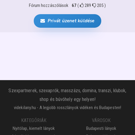
Fórum hozzászólások
67
(
289
205
)
Privát üzenet küldése
Szexpartnerek, szexaprók, masszázs, domina, transzi, klubok,
shop és búvóhely egy helyen!
videkilany.hu - A legjobb rosszlányok vidéken és Budapesten!
KATEGÓRIÁK
VÁROSOK
Nyitólap, kiemelt lányok
Budapesti lányok