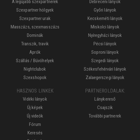
A legújabb szexpartnerek
Debreceni lányok
Szexpartner hölgyek
Győri lányok
Szexpartner urak
Kecskeméti lányok
Masszázs, szexmasszázs
Miskolci lányok
Dominák
Nyíregyházi lányok
Transzik, travik
Pécsi lányok
Aprók
Soproni lányok
Szállás / Búvóhelyek
Szegedi lányok
Nightclubok
Székesfehérvári lányok
Szexshopok
Zalaegerszegi lányok
HASZNOS LINKEK
PARTNEROLDALAK:
Vidéki lányok
Lánykereső
Új képek
Csajszik
Új videók
További partnerek
Fórum
Keresés