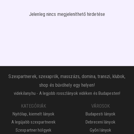
Jelenleg nincs megjeleníthető hirdetése
Szexpartnerek, szexaprók, masszázs, domina, transzi, klubok,
shop és búvóhely egy helyen!
videkilany.hu - A legjobb rosszlányok vidéken és Budapesten!
KATEGÓRIÁK
VÁROSOK
Nyitólap, kiemelt lányok
Budapesti lányok
A legújabb szexpartnerek
Debreceni lányok
Szexpartner hölgyek
Győri lányok