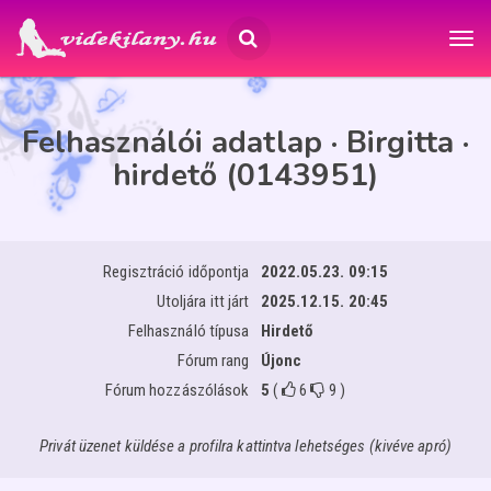
Felhasználói adatlap · Birgitta ·
hirdető (0143951)
Regisztráció időpontja
2022.05.23. 09:15
Utoljára itt járt
2025.12.15. 20:45
Felhasználó típusa
Hirdető
Fórum rang
Újonc
Fórum hozzászólások
5
(
6
9
)
Privát üzenet küldése a profilra kattintva lehetséges (kivéve apró)