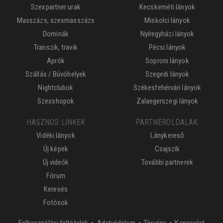
Szexpartner urak
Kecskeméti lányok
Masszázs, szexmasszázs
Miskolci lányok
Dominák
Nyíregyházi lányok
Transzik, travik
Pécsi lányok
Aprók
Soproni lányok
Szállás / Búvóhelyek
Szegedi lányok
Nightclubok
Székesfehérvári lányok
Szexshopok
Zalaegerszegi lányok
HASZNOS LINKEK
PARTNEROLDALAK:
Vidéki lányok
Lánykereső
Új képek
Csajszik
Új videók
További partnerek
Fórum
Keresés
Fotósok