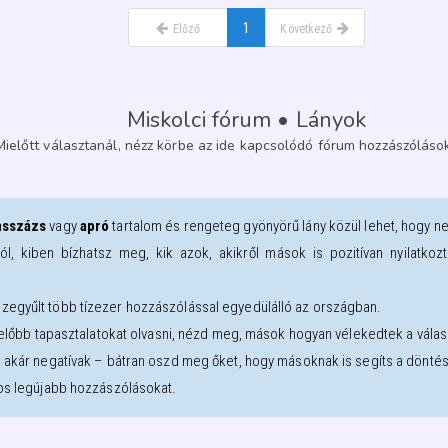
1
Előző
Következő
Miskolci fórum • Lányok
Mielőtt választanál, nézz körbe az ide kapcsolódó fórum hozzászólások
sszázs
vagy
apró
tartalom és rengeteg gyönyörű lány közül lehet, hogy n
ról, kiben bízhatsz meg, kik azok, akikről mások is pozitívan nyilatk
zegyűlt több tízezer hozzászólással egyedülálló az országban.
l előbb tapasztalatokat olvasni, nézd meg, mások hogyan vélekedtek a válasz
, akár negatívak – bátran oszd meg őket, hogy másoknak is segíts a dönté
os legújabb hozzászólásokat.