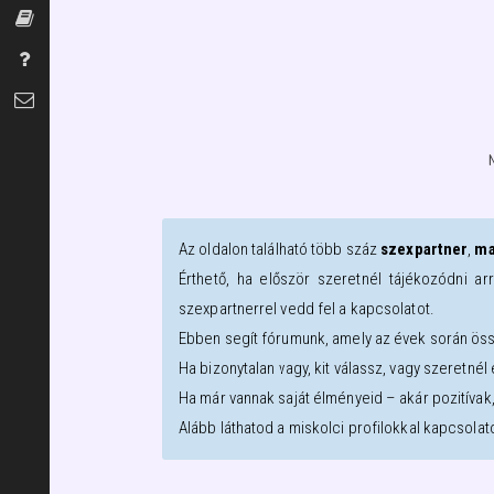
Szexszótár
Gyakran Ismételt Kérdések
Kapcsolat
Az oldalon található több száz
szexpartner
,
ma
Érthető, ha először szeretnél tájékozódni ar
szexpartnerrel vedd fel a kapcsolatot.
Ebben segít fórumunk, amely az évek során öss
Ha bizonytalan vagy, kit válassz, vagy szeretné
Ha már vannak saját élményeid – akár pozitívak
Alább láthatod a
miskolci
profilokkal kapcsolat