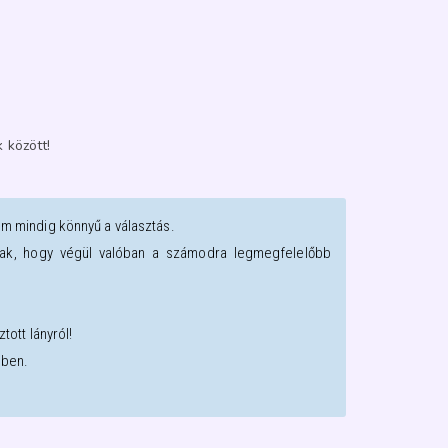
 között!
em mindig könnyű a választás.
oztak, hogy végül valóban a számodra legmegfelelőbb
tott lányról!
sben.