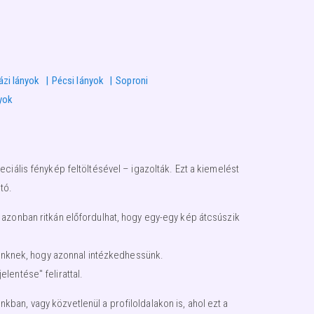
ázi lányok
Pécsi lányok
Soproni
yok
ciális fénykép feltöltésével – igazolták. Ezt a kiemelést
tó.
 azonban ritkán előfordulhat, hogy egy-egy kép átcsúszik
égünknek, hogy azonnal intézkedhessünk.
lentése" felirattal.
an, vagy közvetlenül a profiloldalakon is, ahol ezt a