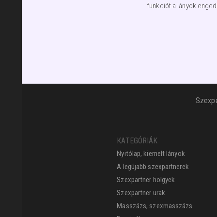
funkciót a lányok enged
Szexpa
KATEGÓRIÁK
Nyitólap, kiemelt lányok
A legújabb szexpartnerek
Szexpartner hölgyek
Szexpartner urak
Masszázs, szexmasszázs