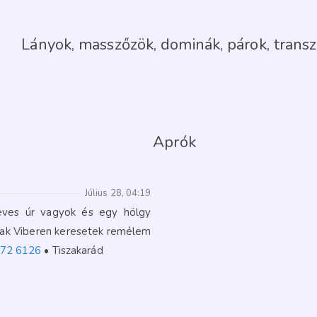
Lányok, masszőzök, dominák, párok, transz
Aprók
Július 28, 04:19
éves úr vagyok és egy hölgy
sak Viberen keresetek remélem
272 6126
Tiszakarád