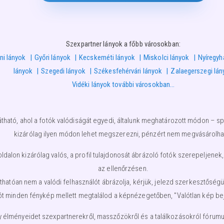
Szexpartner lányok a főbb városokban:
ni lányok
Győri lányok
Kecskeméti lányok
Miskolci lányok
Nyíregyh
lányok
Szegedi lányok
Székesfehérvári lányok
Zalaegerszegi lán
Vidéki lányok további városokban…
átható, ahol a fotók valódiságát egyedi, általunk meghatározott módon – spe
kizárólag ilyen módon lehet megszerezni, pénzért nem megvásárolha
lon kizárólag valós, a profil tulajdonosát ábrázoló fotók szerepeljenek,
az ellenőrzésen.
nyíthatóan nem a valódi felhasználót ábrázolja, kérjük, jelezd szerkesztős
ót minden fénykép mellett megtalálod a képnézegetőben, "Valótlan kép beje
élményeidet szexpartnerekről, masszőzökről és a találkozásokról fórumunkb