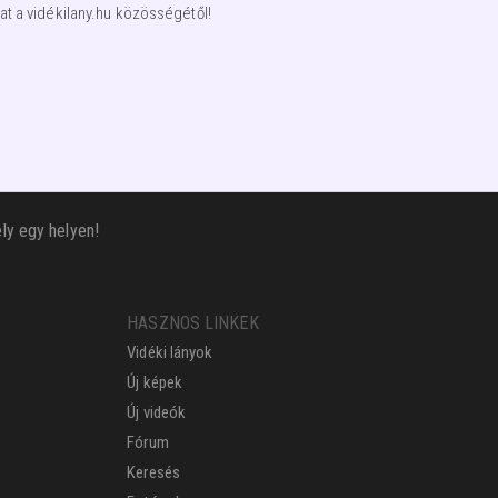
t a vidékilany.hu közösségétől!
ly egy helyen!
HASZNOS LINKEK
Vidéki lányok
Új képek
Új videók
Fórum
Keresés