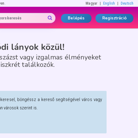
yen.
Magyar
English
Deutsch
Belépés
Regisztráció
di lányok közül!
sszázst vagy izgalmas élményeket
diszkrét találkozók.
 keresel, böngéssz a kereső segítségével város vagy
 városok szerint is.