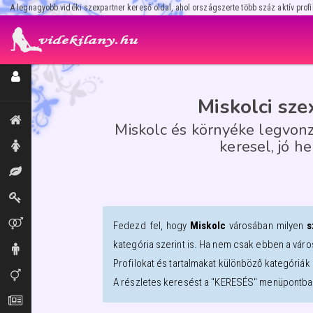
A legnagyobb vidéki szexpartner kereső oldal, ahol országszerte több száz aktív profi
Regisztráció / Hirdetésfeladás
Miskolci sze
Kiemeltek, legújabbak
Miskolc és környéke legvonz
keresel, jó he
Hölgyek
Masszázs
Dominák
Párok
Fedezd fel, hogy
Miskolc
városában milyen
s
kategória szerint is. Ha nem csak ebben a váro
Urak
Profilokat és tartalmakat különböző kategóriák 
Transzik, travik
A részletes keresést a "KERESÉS" menüpontban
Aprók