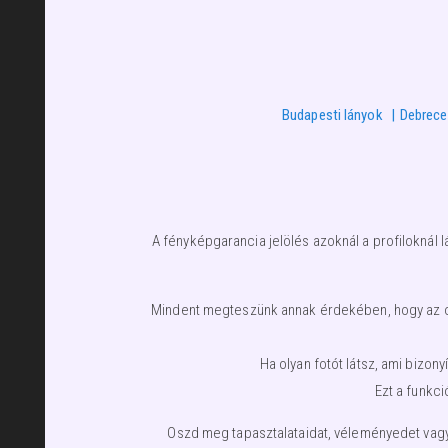
Budapesti lányok
Debrece
A fényképgarancia jelölés azoknál a profiloknál l
Mindent megteszünk annak érdekében, hogy az olda
Ha olyan fotót látsz, ami bizo
Ezt a funkci
Oszd meg tapasztalataidat, véleményedet vagy 