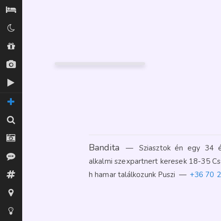
Szállás / Búvóhelyek
Klubok
ÍZISZ MASSZÁZS
Shopok
42
Miskolc
Új képek
28
FÉNYKÉP
GARANCIA
Új videók
TOVÁBBI OLDALAK
Keresés
Fotósok
Bandita
—
Sziasztok én egy 34 
Vélemények
alkalmi szexpartnert keresek 18-35 C
h hamar találkozunk Puszi
—
+36 70 
Fórum
Térkép
Tippek az oldalhoz