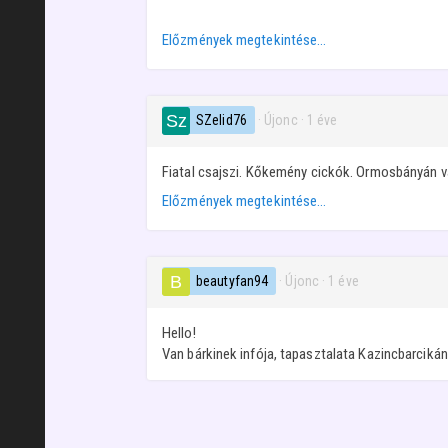
Előzmények megtekintése…
SZelid76
· Újonc
·
1 éve
Fiatal csajszi. Kőkemény cickók. Ormosbányán v
Előzmények megtekintése…
beautyfan94
· Újonc
·
1 éve
Hello!
Van bárkinek infója, tapasztalata Kazincbarciká