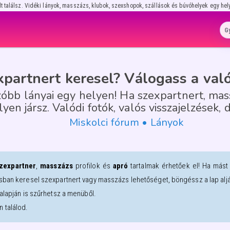
lt találsz. Vidéki lányok, masszázs, klubok, szexshopok, szállások és búvóhelyek egy hel
xpartnert keresel? Válogass a való
óbb lányai egy helyen! Ha szexpartnert, ma
lyen jársz. Valódi fotók, valós visszajelzések, 
Miskolci fórum • Lányok
zexpartner
,
masszázs
profilok és
apró
tartalmak érhetőek el! Ha mást
sban keresel szexpartnert vagy masszázs lehetőséget, böngéssz a lap alján
alapján is szűrhetsz a menüből.
 találod.