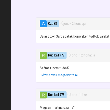
Czp88
· Újonc
·
2 hónapja
Sziasztok! Sárospatak környéken tudtok valakit 
Rudika1978
· Újonc
·
12 hónapja
Számát nem tudod?
Előzmények megtekintése…
Rudika1978
· Újonc
·
1 éve
Megvan martina száma?