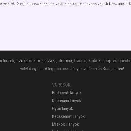
élyezték. Segíts másoknak is a választásban, és olvass valódi beszámolóka
rtnerek, szexaprók, masszázs, domina, transzi, klubok, shop és búvóhe
videkilany.hu - A legjobb rosszlányok vidéken és Budapesten!
VÁROSOK
Budapesti lányok
Debreceni lányok
Győri lányok
Kecskeméti lányok
Miskolci lányok