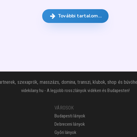
További tartalom…
rtnerek, szexaprók, masszázs, domina, transzi, klubok, shop és búvóhe
videkilany.hu - A legjobb rosszlányok vidéken és Budapesten!
VÁROSOK
Budapesti lányok
Debreceni lányok
Győri lányok