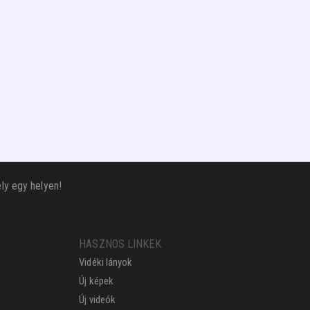
ly egy helyen!
HASZNOS LINKEK
Vidéki lányok
Új képek
Új videók