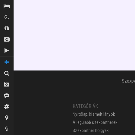
Szállás / Búvóhelyek
Klubok
Shopok
Új képek
Új videók
TOVÁBBI OLDALAK
Keresés
Szexpa
Fotósok
Vélemények
KATEGÓRIÁK
Fórum
Nyitólap, kiemelt lányok
Térkép
A legújabb szexpartnerek
Tippek az oldalhoz
Szexpartner hölgyek