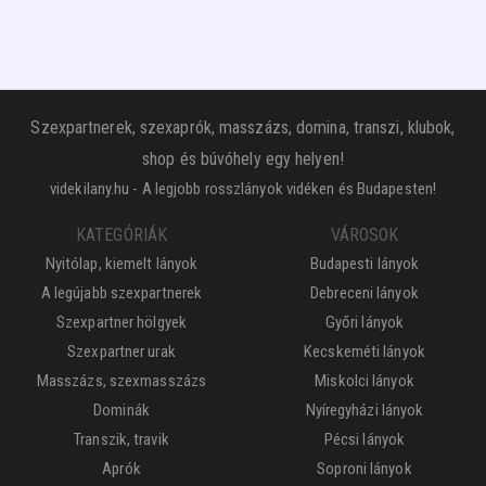
Szexpartnerek, szexaprók, masszázs, domina, transzi, klubok,
shop és búvóhely egy helyen!
videkilany.hu - A legjobb rosszlányok vidéken és Budapesten!
KATEGÓRIÁK
VÁROSOK
Nyitólap, kiemelt lányok
Budapesti lányok
A legújabb szexpartnerek
Debreceni lányok
Szexpartner hölgyek
Győri lányok
Szexpartner urak
Kecskeméti lányok
Masszázs, szexmasszázs
Miskolci lányok
Dominák
Nyíregyházi lányok
Transzik, travik
Pécsi lányok
Aprók
Soproni lányok