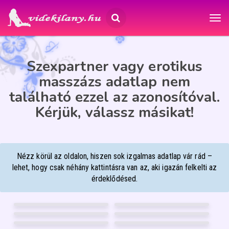
Szexpartner vagy erotikus
masszázs adatlap nem
található ezzel az azonosítóval.
Kérjük, válassz másikat!
Nézz körül az oldalon, hiszen sok izgalmas adatlap vár rád –
lehet, hogy csak néhány kattintásra van az, aki igazán felkelti az
érdeklődésed.
BIA
RÉKA
36
20
BOGI
LARABBY
Debrecen
Debrecen
20
22
VIVIKEE
DIANA
Debrecen
Mosonmagyaróvár
26
28
MARIANN
JÚLIA
Pécs
Pécs
37
53
28
FÉNYKÉP
12
FÉNYKÉP
GARANCIA
GARANCIA
NIKI
BABYLIZ
Nyíregyháza
Debrecen
19
30
12
FÉNYKÉP
62
FÉNYKÉP