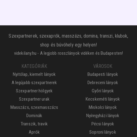
Szexpartnerek, szexaprók, masszázs, domina, transzi, klubok,
shop és búvóhely egy helyen!
videkilany.hu - A legjobb rosszlányok vidéken és Budapesten!
KATEGÓRIÁK
VÁROSOK
Nyitólap, kiemelt lányok
Budapesti lányok
A legújabb szexpartnerek
Debreceni lányok
Szexpartner hölgyek
Győri lányok
Szexpartner urak
Kecskeméti lányok
Masszázs, szexmasszázs
Miskolci lányok
Dominák
Nyíregyházi lányok
Transzik, travik
Pécsi lányok
Aprók
Soproni lányok