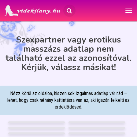
Szexpartner vagy erotikus
masszázs adatlap nem
található ezzel az azonosítóval.
Kérjük, válassz másikat!
Nézz körül az oldalon, hiszen sok izgalmas adatlap vár rád –
lehet, hogy csak néhány kattintásra van az, aki igazán felkelti az
érdeklődésed.
BARBARA
STELLA
31
56
ANIKÓ MASSZŐZ
BABYLIZ
Napkor
Pécs
47
30
JÚLIA
VIVIEN
Debrecen
Debrecen
53
24
DIANA
LARABBY
Debrecen
Debrecen
28
22
14
FÉNYKÉP
37
FÉNYKÉP
GARANCIA
GARANCIA
BELLEYA
MOLLY
Pécs
Mosonmagyaróvár
36
40
29
FÉNYKÉP
12
FÉNYKÉP